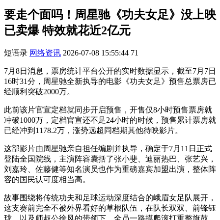
要走个面吗！周星驰《功夫女足》没上映
已卖爆 特效就花近2亿元
短语录
网络资讯
2026-07-08 15:55:44
71
7月8日消息，票房统计平台公开的实时数据显示，截至7月7日
16时31分，周星驰全新执导的电影《功夫女足》预售总票房已
经顺利突破2000万。
此前该片官宣定档就同步开启预售，开售仅8小时预售票房就
冲破1000万，定档官宣还不足24小时的时候，预售累计票房就
已经冲到1178.2万，涨势远超同档期其他待映影片。
这部影片由周星驰亲自担任编剧并执导，确定于7月11日正式
登陆全国院线，主演阵容囊括了张小斐、迪丽热巴、张艺兴，
刘嘉玲、佐藤健等知名演员也作为重磅嘉宾加盟出演，整体阵
容的国民认可度相当高。
故事围绕将传统功夫和足球运动深度结合的峨眉女足队展开，
这支赛前完全不被外界看好的草根队伍，在队长双双、前锋钰
珑，以及师叔公徐风的带领下，全员一路摸爬滚打重整旗鼓，