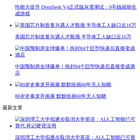
性能大提升 DeepSeek V4正式版灰度测试：9毛钱就能生
成游戏
美国芯片制造复兴遇人才瓶颈 半导体工人缺口近16万
中国预制房全球爆单！拆封84个巨型快递后直接变成酒
店
80岁史泰龙开画展 默默绘画60年无人知晓
最新文章
深圳理工大学拟逐步取消大学英语：AI人工智能已可替