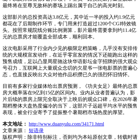
最终将在至尊无敌杯的赛场上踢出属于自己的高光时刻。
这部影片的总投资高达3.8亿元，其中近一半的投入约1.9亿元
都花在了后期制作环节，专门用来打造超过1200个CGI特效镜
头。按照常规院线分账比例测算，影片最终需要拿到约11.4亿
元的总票房才能覆盖全部成本，顺利回本。
这次电影采用了行业内少见的极限定档策略，几乎没有安排传
统的大规模宣发动作，在近乎零宣发的情况下还能跑出这样的
预售成绩，足以凸显周星驰这块华语影坛金字招牌的强大观众
号召力，互联网上大量观众念叨的欠星爷一张电影票的普遍心
态，也直接反映出大众对他作品积攒已久的强烈怀旧情怀。
目前有多家行业媒体给出票房预测，《功夫女足》最终的总票
房大概率落在9亿到15亿的区间内。业内从业者普遍认为，影
片后续的票房上限完全取决于上映后的观众口碑，在2026年暑
期档整体大盘热度偏冷的当下，这部片子远超平均水平的预售
表现，被全行业寄予了提振整个暑期档市场热度的厚望。
本文地址：
http://www.duanyulu.com/34171.html
文章来源：
短语录
版权声明：
除非特别标注，否则均为本站原创文章，转载时请