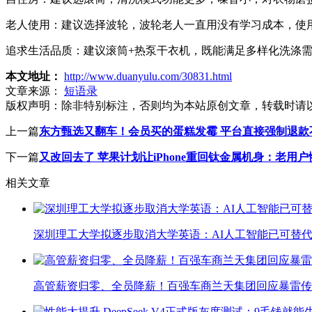
老人使用：建议选择波轮，波轮老人一直用没有学习成本，使
追求生活品质：建议滚筒+热泵干衣机，既能满足多样化洗涤
本文地址：
http://www.duanyulu.com/30831.html
文章来源：
短语录
版权声明：
除非特别标注，否则均为本站原创文章，转载时请
上一篇
东方甄选又翻车！会员买的蛋糕发霉 平台直接强制退款
下一篇
又改回去了 苹果计划让iPhone重回钛金属机身：老用
相关文章
深圳理工大学拟逐步取消大学英语：AI人工智能已可替代
高管薪资归零、全员降薪！百强车商兰天集团回应暴雷传