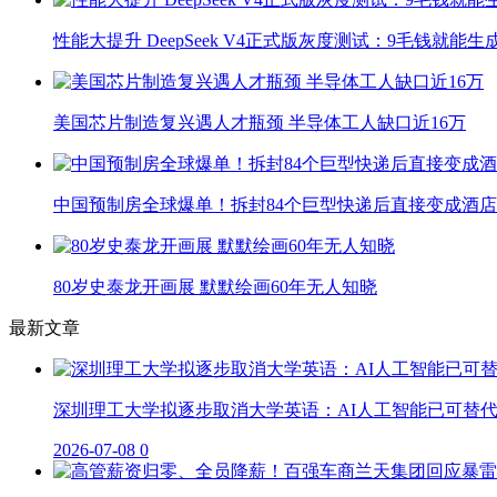
性能大提升 DeepSeek V4正式版灰度测试：9毛钱就能生
美国芯片制造复兴遇人才瓶颈 半导体工人缺口近16万
中国预制房全球爆单！拆封84个巨型快递后直接变成酒店
80岁史泰龙开画展 默默绘画60年无人知晓
最新文章
深圳理工大学拟逐步取消大学英语：AI人工智能已可替
2026-07-08
0