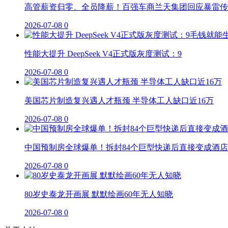
高管薪资归零、全员降薪！百强车商兰天集团回应暴雷传
2026-07-08
0
性能大提升 DeepSeek V4正式版灰度测试：9
2026-07-08
0
美国芯片制造复兴遇人才瓶颈 半导体工人缺口近16万
2026-07-08
0
中国预制房全球爆单！拆封84个巨型快递后直接变成酒店
2026-07-08
0
80岁史泰龙开画展 默默绘画60年无人知晓
2026-07-08
0