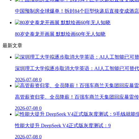
中国预制房全球爆单！拆封84个巨型快递后直接变成酒店
80岁史泰龙开画展 默默绘画60年无人知晓
最新文章
深圳理工大学拟逐步取消大学英语：AI人工智能已可替
2026-07-08
0
高管薪资归零、全员降薪！百强车商兰天集团回应暴雷传
2026-07-08
0
性能大提升 DeepSeek V4正式版灰度测试：9
2026-07-08
0