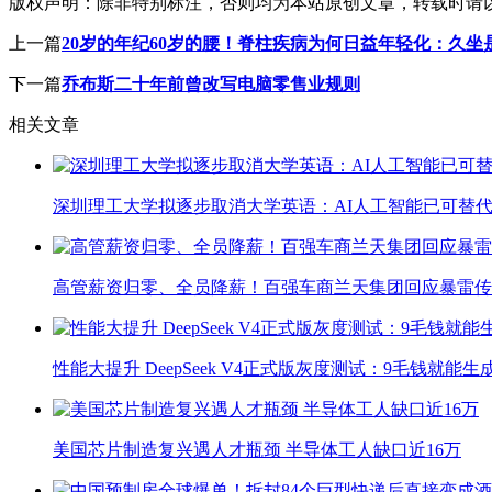
版权声明：
除非特别标注，否则均为本站原创文章，转载时请
上一篇
20岁的年纪60岁的腰！脊柱疾病为何日益年轻化：久坐
下一篇
乔布斯二十年前曾改写电脑零售业规则
相关文章
深圳理工大学拟逐步取消大学英语：AI人工智能已可替代
高管薪资归零、全员降薪！百强车商兰天集团回应暴雷传
性能大提升 DeepSeek V4正式版灰度测试：9毛钱就能生
美国芯片制造复兴遇人才瓶颈 半导体工人缺口近16万