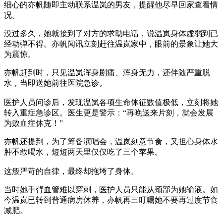
细心的亦帆随即主动联系温岚的男友，提醒他尽早回家查看情
况。
没过多久，她就接到了对方的求助电话，说温岚身体虚弱到已
经动弹不得。亦帆闻讯立刻赶往温岚家中，眼前的景象让她大
为震惊。
亦帆赶到时，只见温岚浑身剧痛、浑身无力，还伴随严重脱
水，当即送她前往医院急诊。
医护人员问诊后，发现温岚各项生命体征数值极低，立刻将她
转入重症急诊区。医生更是警示：“再晚送来片刻，就会发展
为败血症休克！”
亦帆还提到，为了筹备演唱会，温岚刻意节食，又担心身体水
肿不敢喝水，短短两天里仅仅吃了三个苹果。
这般严苛的自律，最终却拖垮了身体。
当时她手臂血管难以穿刺，医护人员只能从颈部为她输液。如
今温岚已转到普通病房休养，亦帆再三叮嘱她不要再过度节食
减肥。