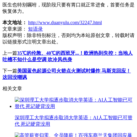
医生也特别嘱咐，现阶段只要有胃口就正常进食，首要任务是
恢复体力。
本文地址：
http://www.duanyulu.com/32247.html
文章来源：
短语录
版权声明：
除非特别标注，否则均为本站原创文章，转载时请
以链接形式注明文章出处。
上一篇
35℃的伦敦、40℃的西班牙...！欧洲热到失控：当地人
吐槽不知什么是空调 吹冷风伤身
下一篇
美国蓝色起源公司火箭点火测试时爆炸 马斯克回应！
这回没嘲讽
相关文章
深圳理工大学拟逐步取消大学英语：AI人工智能已可替
代 死记硬背没用