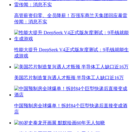
高管薪资归零、全员降薪！百强车商兰天集团回应暴雷
传闻：消息不实
性能大提升 DeepSeek V4正式版灰度测试：9毛钱就能生
成游戏
美国芯片制造复兴遇人才瓶颈 半导体工人缺口近16万
中国预制房全球爆单！拆封84个巨型快递后直接变成酒
店