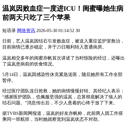
温岚因败血症一度进ICU！闺蜜曝她生病
前两天只吃了三个苹果
短语录
网络资讯
2026-05-30 01:14:52
30
日前，艺人温岚因结石引发败血症，被送入重症监护室救治，
目前病情已逐步稳定，并于25日顺利转入普通病房。
温岚相交多年的闺蜜亦帆首次讲述了当时惊险的经过，还曝出
了温岚患病前的饮食情况。
5月14日，温岚因感染性休克紧急送医，随后她所有工作全部
暂停。
经过医疗团队连日抢救，她的病情慢慢好转。其经纪人表示：
“感谢医护团队，也佩服坚强的温岚，总算彻底解决了恼人的
结石问题。”消息传出后，不少人悬着的心终于放了下来。
据TVBS新闻网报道，温岚的好友亦帆称，此前两人因工作搭
乘同一班航班，当时她就察觉到温岚状态不对劲。