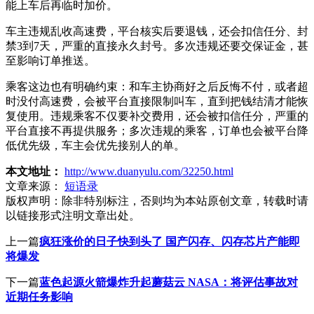
能上车后再临时加价。
车主违规乱收高速费，平台核实后要退钱，还会扣信任分、封
禁3到7天，严重的直接永久封号。多次违规还要交保证金，甚
至影响订单推送。
乘客这边也有明确约束：和车主协商好之后反悔不付，或者超
时没付高速费，会被平台直接限制叫车，直到把钱结清才能恢
复使用。违规乘客不仅要补交费用，还会被扣信任分，严重的
平台直接不再提供服务；多次违规的乘客，订单也会被平台降
低优先级，车主会优先接别人的单。
本文地址：
http://www.duanyulu.com/32250.html
文章来源：
短语录
版权声明：
除非特别标注，否则均为本站原创文章，转载时请
以链接形式注明文章出处。
上一篇
疯狂涨价的日子快到头了 国产闪存、闪存芯片产能即
将爆发
下一篇
蓝色起源火箭爆炸升起蘑菇云 NASA：将评估事故对
近期任务影响