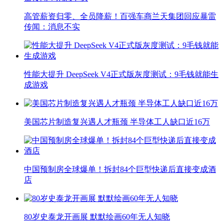
高管薪资归零、全员降薪！百强车商兰天集团回应暴雷
传闻：消息不实
性能大提升 DeepSeek V4正式版灰度测试：9毛钱就能生
成游戏
美国芯片制造复兴遇人才瓶颈 半导体工人缺口近16万
中国预制房全球爆单！拆封84个巨型快递后直接变成酒
店
80岁史泰龙开画展 默默绘画60年无人知晓