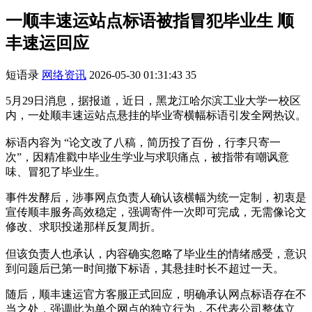
一顺丰速运站点标语被指冒犯毕业生 顺
丰速运回应
短语录
网络资讯
2026-05-30 01:31:43
35
5月29日消息，据报道，近日，黑龙江哈尔滨工业大学一校区
内，一处顺丰速运站点悬挂的毕业寄横幅标语引发全网热议。
标语内容为 “论文改了八稿，简历投了百份，行李只寄一
次”，因精准戳中毕业生学业与求职痛点，被指带有嘲讽意
味、冒犯了毕业生。
事件发酵后，涉事网点负责人确认该横幅为统一定制，初衷是
宣传顺丰服务高效稳定，强调寄件一次即可完成，无需像论文
修改、求职投递那样反复周折。
但该负责人也承认，内容确实忽略了毕业生的情绪感受，意识
到问题后已第一时间撤下标语，其悬挂时长不超过一天。
随后，顺丰速运官方客服正式回应，明确承认网点标语存在不
当之处，强调此为单个网点的独立行为，不代表公司整体立