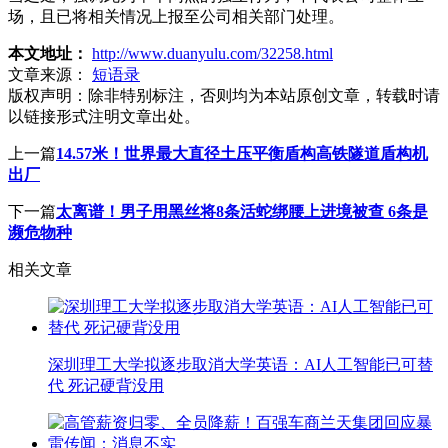
场，且已将相关情况上报至公司相关部门处理。
本文地址：
http://www.duanyulu.com/32258.html
文章来源：
短语录
版权声明：
除非特别标注，否则均为本站原创文章，转载时请
以链接形式注明文章出处。
上一篇
14.57米！世界最大直径土压平衡盾构高铁隧道盾构机
出厂
下一篇
太离谱！男子用黑丝将8条活蛇绑腰上进境被查 6条是
濒危物种
相关文章
深圳理工大学拟逐步取消大学英语：AI人工智能已可替
代 死记硬背没用