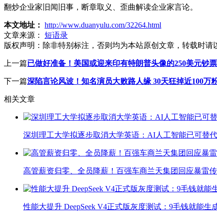
翻炒企业家旧闻旧事，断章取义、歪曲解读企业家言论。
本文地址：
http://www.duanyulu.com/32264.html
文章来源：
短语录
版权声明：
除非特别标注，否则均为本站原创文章，转载时请
上一篇
已做好准备！美国或迎来印有特朗普头像的250美元钞票
下一篇
深陷言论风波！知名演员大败路人缘 30天狂掉近100万
相关文章
深圳理工大学拟逐步取消大学英语：AI人工智能已可替代
高管薪资归零、全员降薪！百强车商兰天集团回应暴雷传
性能大提升 DeepSeek V4正式版灰度测试：9毛钱就能生