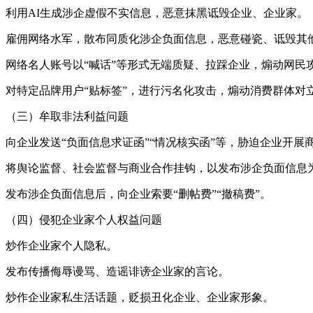
利用AI生成涉企虚假不实信息，恶意抹黑诋毁企业、企业家。
雇佣网络水军，散布同质化涉企负面信息，恶意碰瓷、诋毁其
网络名人账号以“喊话”等形式无端质疑、拉踩企业，煽动网民
对特定品牌用户“贴标签”，进行污名化攻击，煽动消费群体对
（三）牟取非法利益问题
向企业发送“负面信息求证函”“情况核实函”等，胁迫企业开展
将舆论监督、社会监督与商业合作挂钩，以发布涉企负面信息
发布涉企负面信息后，向企业索要“删帖费”“撤稿费”。
（四）侵犯企业家个人权益问题
炒作企业家个人隐私。
发布传播侮辱谩骂、造谣诽谤企业家的言论。
炒作企业家私生活话题，贬损丑化企业、企业家形象。