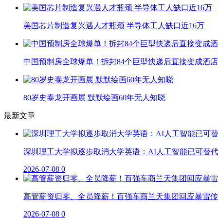
美国芯片制造复兴遇人才瓶颈 半导体工人缺口近16万
中国预制房全球爆单！拆封84个巨型快递后直接变成酒店
80岁史泰龙开画展 默默绘画60年无人知晓
最新文章
深圳理工大学拟逐步取消大学英语：AI人工智能已可替
2026-07-08
0
高管薪资归零、全员降薪！百强车商兰天集团回应暴雷传
2026-07-08
0