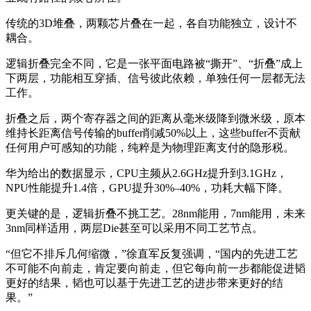
传统的3D堆叠，两颗芯片叠在一起，各自功能独立，设计不
耦合。
逻辑折叠完全不同，它是一张平面电路被“撕开”、“折叠”成上
下两层，功能相互穿插、信号彼此依赖，单独任何一层都无法
工作。
折叠之后，两个寄存器之间的距离从毫米级降到微米级，原本
维持长距离信号传输的buffer削减50%以上，这些buffer不贡献
任何用户可感知的功能，纯粹是为物理距离支付的隐形税。
华为给出的数据显示，CPU主频从2.6GHz提升到3.1GHz，
NPU性能提升1.4倍，GPU提升30%–40%，功耗大幅下降。
更关键的是，逻辑折叠不挑工艺。28nm能用，7nm能用，未来
3nm同样适用，两层Die甚至可以采用不同工艺节点。
“但它不排斥几何缩微，”徐直军反复强调，“国内的先进工艺
不可能不向前走，肯定要向前走，但它每向前一步都能促进韬
更好的结果，韬也可以基于先进工艺的进步带来更好的结
果。”