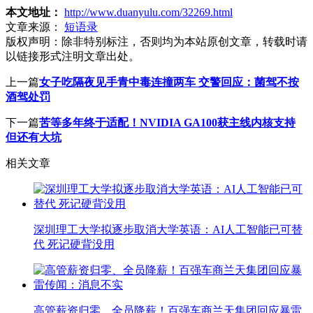
本文地址：
http://www.duanyulu.com/32269.html
文章来源：
短语录
版权声明：
除非特别标注，否则均为本站原创文章，转载时请
以链接形式注明文章出处。
上一篇
女子吃隔夜见手青中毒连撞两车 交警回应：菌驾不按
酒驾处罚
下一篇
苦等多年终于适配！NVIDIA GA100获主线内核支持
但还有大坑
相关文章
深圳理工大学拟逐步取消大学英语：AI人工智能已可替
代 死记硬背没用
高管薪资归零、全员降薪！百强车商兰天集团回应暴雷