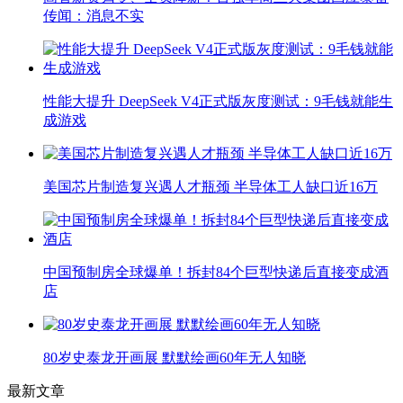
传闻：消息不实
性能大提升 DeepSeek V4正式版灰度测试：9毛钱就能生
成游戏
美国芯片制造复兴遇人才瓶颈 半导体工人缺口近16万
中国预制房全球爆单！拆封84个巨型快递后直接变成酒
店
80岁史泰龙开画展 默默绘画60年无人知晓
最新文章