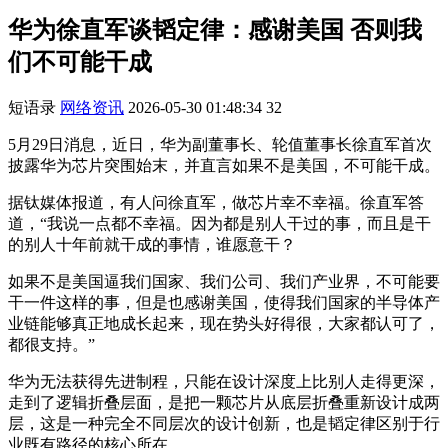
华为徐直军谈韬定律：感谢美国 否则我
们不可能干成
短语录
网络资讯
2026-05-30 01:48:34
32
5月29日消息，近日，华为副董事长、轮值董事长徐直军首次
披露华为芯片突围始末，并直言如果不是美国，不可能干成。
据钛媒体报道，有人问徐直军，做芯片幸不幸福。徐直军答
道，“我说一点都不幸福。因为都是别人干过的事，而且是干
的别人十年前就干成的事情，谁愿意干？
如果不是美国逼我们国家、我们公司、我们产业界，不可能要
干一件这样的事，但是也感谢美国，使得我们国家的半导体产
业链能够真正地成长起来，现在势头好得很，大家都认可了，
都很支持。”
华为无法获得先进制程，只能在设计深度上比别人走得更深，
走到了逻辑折叠层面，是把一颗芯片从底层折叠重新设计成两
层，这是一种完全不同层次的设计创新，也是韬定律区别于行
业既有路径的核心所在。