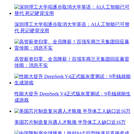
深圳理工大学拟逐步取消大学英语：AI人工智能已可替
代 死记硬背没用
高管薪资归零、全员降薪！百强车商兰天集团回应暴雷
传闻：消息不实
性能大提升 DeepSeek V4正式版灰度测试：9毛钱就能生
成游戏
美国芯片制造复兴遇人才瓶颈 半导体工人缺口近16万