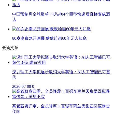
中国预制房全球爆单！拆封84个巨型快递后直接变成酒
店
80岁史泰龙开画展 默默绘画60年无人知晓
最新文章
深圳理工大学拟逐步取消大学英语：AI人工智能已可替
代
2026-07-08
0
高管薪资归零、全员降薪！百强车商兰天集团回应暴雷
传闻