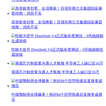
高管薪资归零、全员降薪！百强车商兰天集团回应暴雷
传闻：消息不实
性能大提升 DeepSeek V4正式版灰度测试：9毛钱就能生
成游戏
美国芯片制造复兴遇人才瓶颈 半导体工人缺口近16万
中国预制房全球爆单！拆封84个巨型快递后直接变成酒
店