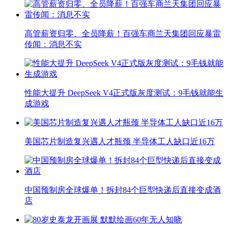
高管薪资归零、全员降薪！百强车商兰天集团回应暴雷
传闻：消息不实
性能大提升 DeepSeek V4正式版灰度测试：9毛钱就能生
成游戏
美国芯片制造复兴遇人才瓶颈 半导体工人缺口近16万
中国预制房全球爆单！拆封84个巨型快递后直接变成酒
店