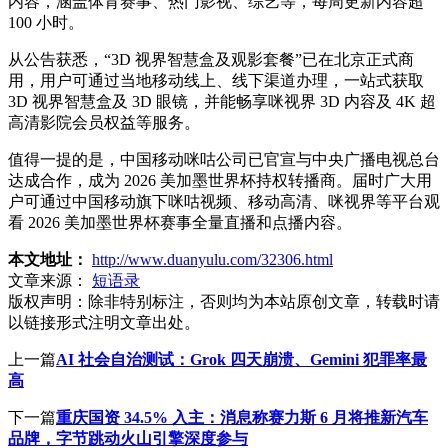
内容，涵盖体育赛事、热门影视、综艺等，每周更新内容超
100 小时。
从公告获悉，“3D 视界智慧盒及观影套餐”已在北京正式商
用，用户可通过当地移动线上、线下渠道办理，一站式获取
3D 视界智慧盒及 3D 眼镜，并能畅享咪视界 3D 内容及 4K 超
高清影院会员权益等服务。
值得一提的是，中国移动咪咕公司已官宣与中央广播电视总台
达成合作，成为 2026 美加墨世界杯持权转播商。届时广大用
户可通过中国移动旗下咪咕视频、移动高清、咪视界等平台观
看 2026 美加墨世界杯赛事全量直播和点播内容。
本文地址：
http://www.duanyulu.com/32306.html
文章来源：
短语录
版权声明：
除非特别标注，否则均为本站原创文章，转载时请
以链接形式注明文章出处。
上一篇
AI 社会自治测试：Grok 四天崩溃、Gemini 犯罪率最
高
下一篇
重庆国资 34.5% 入主：消息称赛力斯 6 月将推新汽车
品牌，字节跳动火山引擎深度参与