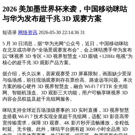
2026 美加墨世界杯来袭，中国移动咪咕
与华为发布超千兆 3D 观赛方案
短语录
网络资讯
2026-05-30 22:14:36
31
5 月 30 日消息，据“华为光网”公众号，近日，中国移动咪咕
在北京成功举办“全场景观赛发布会”，会上咪咕携手华为发布
以“咪视界 3D 专区 +3D 视界智慧盒 +3D 眼镜 +120Hz 电视”为
核心的超千兆 3D 观影产品方案。
据介绍，长久以来，居家观赛受 2D 屏幕限制，画面缺少景深
与临场感，前往现场观赛则存在票价高、路途远等问题。本次
方案的核心硬件 3D 视界智慧盒，融合 Wi-Fi 7 FTTR 全光组
网、智能机顶盒、3D 观影三大功能，用户可畅享咪视界 3D
内容会员权益及超千兆组网服务。
咪咕支持全球近百场顶级赛事的 3D 实时直播，3D 视界智慧
盒搭载 Wi-Fi 7 技术实现全屋超千兆组网，适配 3D 影音高带
宽传输需求，保障 3D 观赛、4K 影片秒开流畅播放，全程低
时延、无卡顿。此外，咪咕平台拥有超 3000 小时全品类 3D