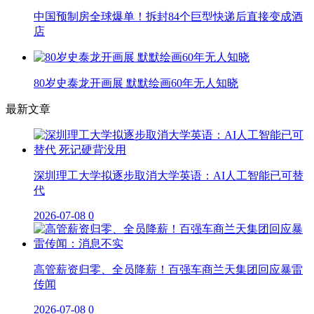
中国预制房全球爆单！拆封84个巨型快递后直接变成酒
店
80岁史泰龙开画展 默默绘画60年无人知晓
最新文章
深圳理工大学拟逐步取消大学英语：AI人工智能已可替
代
2026-07-08
0
高管薪资归零、全员降薪！百强车商兰天集团回应暴雷
传闻
2026-07-08
0