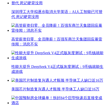
深圳理工大学拟逐步取消大学英语：AI人工智能已可替
代 死记硬背没用
高管薪资归零、全员降薪！百强车商兰天集团回应暴雷
传闻：消息不实
性能大提升 DeepSeek V4正式版灰度测试：9毛钱就能生
成游戏
美国芯片制造复兴遇人才瓶颈 半导体工人缺口近16万