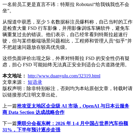
一名前员工更是直言不讳：特斯拉 Robotaxi“给我钱我也不会
坐”。
从报道中获悉，至少 5 名数据标注员爆料称，自己当时的工作
是检查大量 FSD 行车影像，并用影像训练车辆软件，避免车
辆重复过去的错误。他们表示，自己经常看到特斯拉超速行
驶，但与某些极端场景问题相比，工程师和管理人员“似乎”并
不把超速问题放在较高优先级。
这些负面评价出现之际，外界对特斯拉 FSD 的安全性仍有疑
虑，担心 FSD 可能始终无法真正安全到适合公共道路使用。
本文地址：
http://www.duanyulu.com/32319.html
文章来源：
短语录
版权声明：
除非特别标注，否则均为本站原创文章，转载时请
以链接形式注明文章出处。
上一篇
抢攻亚太地区企业级 AI 市场，OpenAI 与日本云服务
商 Data Section 达成战略合作
下一篇
乘联分会崔东树：2026 年 1-4 月中国占世界汽车份额
31%，下半年预计逐步走强