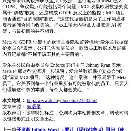
只是有限或间接捕获欧盟员工数据，也可能导致 Meta 违反
GDPR。争议焦点可能包括两个问题：MCI 收集欧洲数据究竟
属于“偶然”收集，还是构成 GDPR 意义上的监控；MCI 项目
能否通过“目的限制”测试。“这些数据最初是为了工作沟通和
履行雇佣合同而收集的。把员工聊天内容拿去摄取进 AI 模
型，与最初目的并不相容。”
Meta 在 GDPR 框架下的欧盟主要隐私监管机构“爱尔兰数据保
护委员会”表示，公司已告知委员会，欧盟员工数据以及屏幕
内容记录都“不属于该工具的主要目的”。
爱尔兰公民自由委员会 Enforce 部门主任 Johnny Ryan 表示，
Meta 内部这些交流进一步说明，爱尔兰数据保护委员会“必
须”调查 MCI 项目。“这种情况、这个案例，并不局限于 Meta
员工。它关系到每一个行业里所有可能被取代的员工。只要人
们理解这件事的本质，每个人都会关心。”
本文地址：
http://www.duanyulu.com/32323.html
文章来源：
短语录
版权声明：
除非特别标注，否则均为本站原创文章，转载时请
以链接形式注明文章出处。
上一篇
开发商 Infinity Ward ：要让《现代战争 4》回归《使