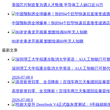
美国芯片制造复兴遇人才瓶颈 半导体工人缺口近16万
中国预制房全球爆单！拆封84个巨型快递后直接变成酒店
80岁史泰龙开画展 默默绘画60年无人知晓
最新文章
深圳理工大学拟逐步取消大学英语：AI人工智能已可替
2026-07-08
0
高管薪资归零、全员降薪！百强车商兰天集团回应暴雷传
2026-07-08
0