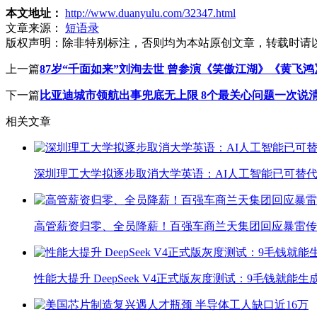
本文地址：
http://www.duanyulu.com/32347.html
文章来源：
短语录
版权声明：
除非特别标注，否则均为本站原创文章，转载时请
上一篇
87岁“千面如来”刘洵去世 曾参演《笑傲江湖》《黄飞
下一篇
比亚迪城市领航出事兜底无上限 8个最关心问题一次说
相关文章
深圳理工大学拟逐步取消大学英语：AI人工智能已可替代
高管薪资归零、全员降薪！百强车商兰天集团回应暴雷传
性能大提升 DeepSeek V4正式版灰度测试：9毛钱就能生