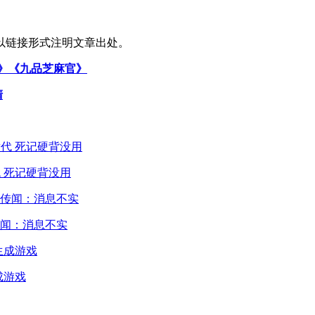
以链接形式注明文章出处。
鸿》《九品芝麻官》
清
 死记硬背没用
闻：消息不实
成游戏