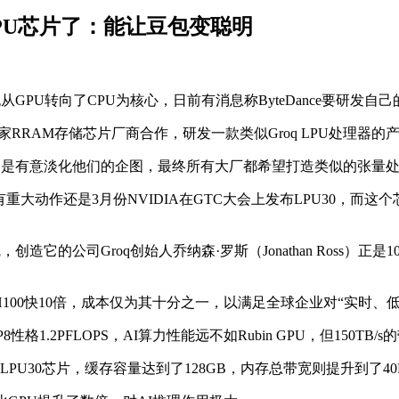
LPU芯片了：能让豆包变聪明
GPU转向了CPU为核心，日前有消息称ByteDance要研发自
RRAM存储芯片厂商合作，研发一款类似Groq LPU处理器的
不过是有意淡化他们的企图，最终所有大厂都希望打造类似的张量
重大动作还是3月份NVIDIA在GTC大会上发布LPU30，而这个
造它的公司Groq创始人乔纳森·罗斯（Jonathan Ross）正
H100快10倍，成本仅为其十分之一，以满足全球企业对“实时、
性格1.2PFLOPS，AI算力性能远不如Rubin GPU，但150TB/s
56个LPU30芯片，缓存容量达到了128GB，内存总带宽则提升到了40P