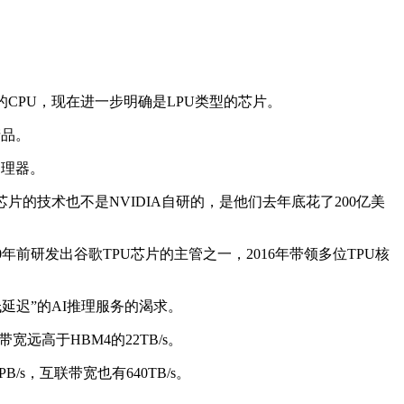
己的CPU，现在进一步明确是LPU类型的芯片。
产品。
处理器。
芯片的技术也不是NVIDIA自研的，是他们去年底花了200亿美
是10年前研发出谷歌TPU芯片的主管之一，2016年带领多位TPU核
低延迟”的AI推理服务的渴求。
的带宽远高于HBM4的22TB/s。
B/s，互联带宽也有640TB/s。