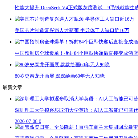
性能大提升 DeepSeek V4正式版灰度测试：9毛钱就能生
美国芯片制造复兴遇人才瓶颈 半导体工人缺口近16万
中国预制房全球爆单！拆封84个巨型快递后直接变成酒店
80岁史泰龙开画展 默默绘画60年无人知晓
最新文章
深圳理工大学拟逐步取消大学英语：AI人工智能已可替
2026-07-08
0