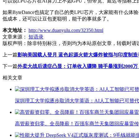
可以说LPU芯片在AI算力上不如GPU，但带宽、延迟等指标上
如果ByteDance也搞定了自己的类LPU芯片，大家能有
低成本，还可以让豆包更聪明，能干的事就多了。
本文地址：
http://www.duanyulu.com/32350.html
文章来源：
短语录
版权声明：
除非特别标注，否则均为本站原创文章，转载时请
上一篇
影响美国载人登月 蓝色起源火箭大爆炸被指与印度制造
下一篇
外卖大战后遗症凸显：订单收入骤降 骑手暴涨到2000万 
相关文章
深圳理工大学拟逐步取消大学英语：AI人工智能已可替代
高管薪资归零、全员降薪！百强车商兰天集团回应暴雷传