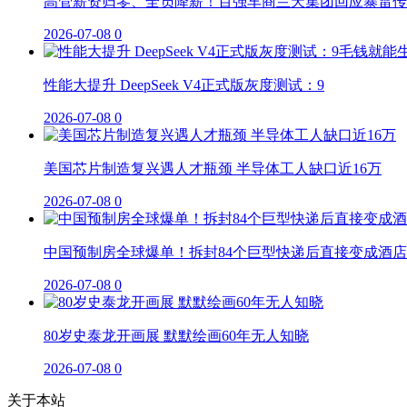
高管薪资归零、全员降薪！百强车商兰天集团回应暴雷传
2026-07-08
0
性能大提升 DeepSeek V4正式版灰度测试：9
2026-07-08
0
美国芯片制造复兴遇人才瓶颈 半导体工人缺口近16万
2026-07-08
0
中国预制房全球爆单！拆封84个巨型快递后直接变成酒店
2026-07-08
0
80岁史泰龙开画展 默默绘画60年无人知晓
2026-07-08
0
关于本站