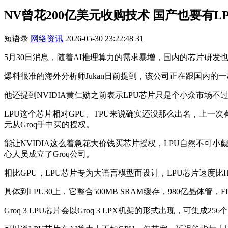
NV曾花200亿美元收购技术 国产也要有
短语录
网络资讯
2026-05-30 23:22:48
31
5月30日消息，随着AI推理算力的需求暴增，国内的芯片研发也从
爆料很准的海外分析师Jukan日前提到，该公司正在跟国内的一家
他还提到NVIDIA黄仁勋之前表示LPU芯片只是个小众市场
LPU这个芯片相对GPU、TPU来说确实还没那么出名，上一次有
元从Groq手中买的授权。
能让NVIDIA这么着急花大价钱买芯片授权，LPU自然不可小觑，创
心人员成立了Groq公司。
相比GPU，LPU芯片专为大语言模型而设计，LPU芯片速度比
具体到LPU30上，它整合500MB SRAM缓存，980亿晶体管，FP8
Groq 3 LPU芯片会以Groq 3 LPX机架的形式出现，可集成2