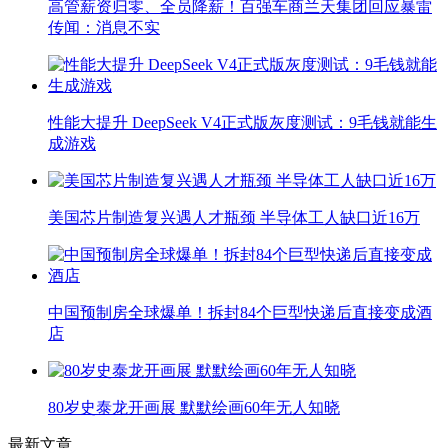
高管薪资归零、全员降薪！百强车商兰天集团回应暴雷
传闻：消息不实
性能大提升 DeepSeek V4正式版灰度测试：9毛钱就能生
成游戏
美国芯片制造复兴遇人才瓶颈 半导体工人缺口近16万
中国预制房全球爆单！拆封84个巨型快递后直接变成酒
店
80岁史泰龙开画展 默默绘画60年无人知晓
最新文章