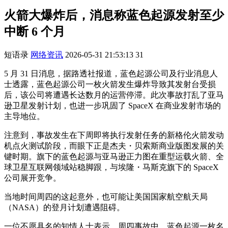
火箭大爆炸后，消息称蓝色起源发射至少
中断 6 个月
短语录
网络资讯
2026-05-31 21:53:13
31
5 月 31 日消息，据路透社报道，蓝色起源公司及行业消息人
士透露，蓝色起源公司一枚火箭发生爆炸导致其发射台受损
后，该公司将遭遇长达数月的运营停滞。此次事故打乱了亚马
逊卫星发射计划，也进一步巩固了 SpaceX 在商业发射市场的
主导地位。
注意到，事故发生在下周即将执行发射任务的新格伦火箭发动
机点火测试阶段，而眼下正是杰夫・贝索斯商业版图发展的关
键时期。旗下的蓝色起源与亚马逊正力图在重型运载火箭、全
球卫星互联网领域站稳脚跟，与埃隆・马斯克旗下的 SpaceX
公司展开竞争。
当地时间周四的这起意外，也可能让美国国家航空航天局
（NASA）的登月计划遭遇阻碍。
一位不愿具名的知情人士表示，周四事故中，蓝色起源一枚名