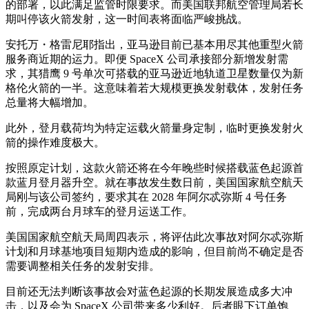
的部署，以此满足监管时限要求。而美国联邦航空管理局若长
期叫停该火箭发射，这一时间表将面临严峻挑战。
安托万・格雷尼耶指出，亚马逊目前已基本用尽其他重型火箭
服务商近期的运力。即便 SpaceX 公司承接部分新增发射需
求，其猎鹰 9 号单次可搭载的亚马逊近地轨道卫星数量仅为新
格伦火箭的一半。这意味着若大规模更换发射载体，发射任务
总量将大幅增加。
此外，登月载荷均为特定运载火箭量身定制，临时更换发射火
箭的操作难度极大。
按照原定计划，这款火箭还将在今年晚些时候搭载蓝色起源首
款蓝月登月器升空。就在事故发生数日前，美国国家航空航天
局刚与该公司签约，要求其在 2028 年阿尔忒弥斯 4 号任务
前，完成两台月球车的登月运送工作。
美国国家航空航天局周四表示，将评估此次事故对阿尔忒弥斯
计划和月球基地项目短期内造成的影响，但目前尚不确定是否
需要调整相关任务的发射安排。
目前还无法判断该事故会对蓝色起源的长期发展造成多大冲
击，以及会为 SpaceX 公司带来多少利好。后者眼下订单饱