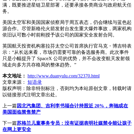
满，既要推进星链卫星部署，还要承接各类商业与政府航天任
务。
美国太空军和美国国家侦察局于周五表态，仍会继续与蓝色起
源合作。尽管新格伦火箭发射台发生重大爆炸事故，两家机构
依旧认可数小时前刚授予该公司的国家安全发射合同。
英国航天投资机构塞拉芬太空公司首席执行官马克・博吉特表
示：“从长远来看，市场仍需要可靠的备选服务商。此次事件
只是小幅提升了 SpaceX 公司的优势，并不会改变航天发射领
域走向多方共存格局的整体趋势。”
本文地址：
http://www.duanyulu.com/32370.html
文章来源：
短语录
版权声明：
除非特别标注，否则均为本站原创文章，转载时请
以链接形式注明文章出处。
上一篇
因北汽集团、吉利李书福合计持股近 20%，奔驰或在
美国面临禁售禁产
下一篇
苏格兰儿童事务专员：没有证据表明社媒禁令能让孩子
在网上更安全