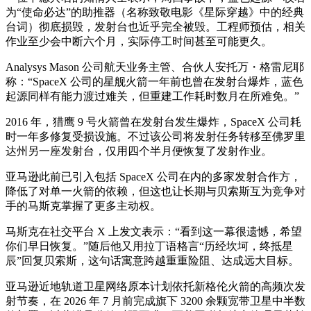
为“使命必达”的助推器（名称致敬电影《星际穿越》中的经典
台词）彻底损毁，发射台也近乎完全被毁。工程师预估，相关
作业至少会中断六个月，实际停工时间甚至可能更久。
Analysys Mason 公司航天业务主管、合伙人安托万・格雷尼耶
称：“SpaceX 公司的星舰火箭一年前也曾在发射台爆炸，蓝色
起源同样有能力渡过难关，但重建工作耗时数月在所难免。”
2016 年，猎鹰 9 号火箭曾在发射台发生爆炸，SpaceX 公司耗
时一年多修复受损设施。不过该公司将发射任务转移至佛罗里
达州另一座发射台，仅用四个半月便恢复了发射作业。
亚马逊此前已引入包括 SpaceX 公司在内的多家发射合作方，
降低了对单一火箭的依赖，但这也让长期与贝索斯互为竞争对
手的马斯克掌握了更多主动权。
马斯克在社交平台 X 上发文表示：“看到这一幕很遗憾，希望
你们早日恢复。”随后他又用拉丁语格言“历经坎坷，终抵星
辰”回复贝索斯，这句话寓意跨越重重险阻、达成远大目标。
亚马逊近地轨道卫星网络原本计划依托新格伦火箭的高频次发
射节奏，在 2026 年 7 月前完成旗下 3200 余颗宽带卫星中半数