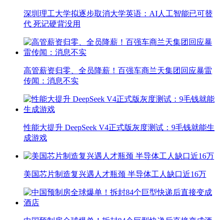
深圳理工大学拟逐步取消大学英语：AI人工智能已可替
代 死记硬背没用
高管薪资归零、全员降薪！百强车商兰天集团回应暴雷
传闻：消息不实
性能大提升 DeepSeek V4正式版灰度测试：9毛钱就能生
成游戏
美国芯片制造复兴遇人才瓶颈 半导体工人缺口近16万