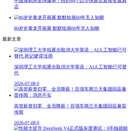
中国预制房全球爆单！拆封84个巨型快递后直接变成酒
店
80岁史泰龙开画展 默默绘画60年无人知晓
最新文章
深圳理工大学拟逐步取消大学英语：AI人工智能已可替
代
2026-07-08
0
高管薪资归零、全员降薪！百强车商兰天集团回应暴雷
传闻
2026-07-08
0