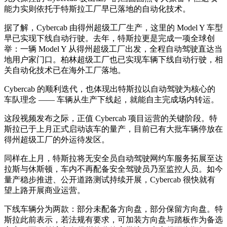
能力实则依托于特斯拉工厂早已落地的自动化技术。
据了解，Cybercab 由得州超级工厂生产，这里的 Model Y 车型
早已实现下线自动行驶。去年，特斯拉更是完成一项全球创
举：一辆 Model Y 从得州超级工厂出发，全程自动驾驶直达当
地用户家门口。柏林超级工厂也已实现车辆下线自动行驶，相
关自动化技术已在海外工厂落地。
Cybercab 的顺利迭代，也体现出特斯拉以自动驾驶为核心的
车队理念 —— 车辆从生产下线起，就能自主完成场内转运。
这段视频发布之际，正值 Cybercab 项目运营的关键阶段。特
斯拉已于上月正式启动该车的量产，目前已有大批车辆停放在
得州超级工厂的外运待发区。
同样在上月，特斯拉将无安全员自动驾驶网约车服务拓展至达
拉斯与休斯顿，车内不再配备安全驾驶员乃至监控人员。如今
量产稳步推进、公开道路测试持续开展，Cybercab 很快就有
望上路开展商业运营。
下线车辆分为两款：部分未配备方向盘，部分保留方向盘。特
斯拉此前表示，若法规有要求，可加装方向盘与踏板作为备选