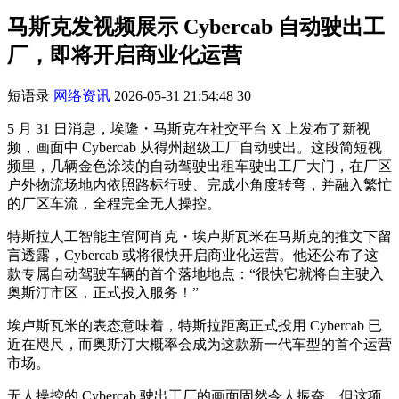
马斯克发视频展示 Cybercab 自动驶出工
厂，即将开启商业化运营
短语录
网络资讯
2026-05-31 21:54:48
30
5 月 31 日消息，埃隆・马斯克在社交平台 X 上发布了新视
频，画面中 Cybercab 从得州超级工厂自动驶出。这段简短视
频里，几辆金色涂装的自动驾驶出租车驶出工厂大门，在厂区
户外物流场地内依照路标行驶、完成小角度转弯，并融入繁忙
的厂区车流，全程完全无人操控。
特斯拉人工智能主管阿肖克・埃卢斯瓦米在马斯克的推文下留
言透露，Cybercab 或将很快开启商业化运营。他还公布了这
款专属自动驾驶车辆的首个落地地点：“很快它就将自主驶入
奥斯汀市区，正式投入服务！”
埃卢斯瓦米的表态意味着，特斯拉距离正式投用 Cybercab 已
近在咫尺，而奥斯汀大概率会成为这款新一代车型的首个运营
市场。
无人操控的 Cybercab 驶出工厂的画面固然令人振奋，但这项