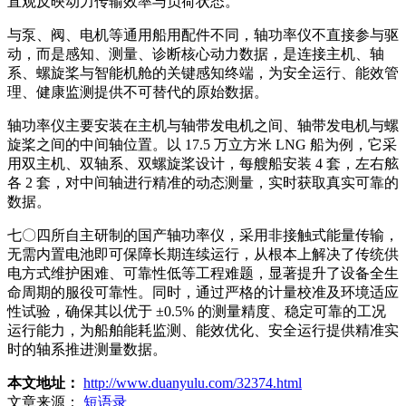
直观反映动力传输效率与负荷状态。
与泵、阀、电机等通用船用配件不同，轴功率仪不直接参与驱
动，而是感知、测量、诊断核心动力数据，是连接主机、轴
系、螺旋桨与智能机舱的关键感知终端，为安全运行、能效管
理、健康监测提供不可替代的原始数据。
轴功率仪主要安装在主机与轴带发电机之间、轴带发电机与螺
旋桨之间的中间轴位置。以 17.5 万立方米 LNG 船为例，它采
用双主机、双轴系、双螺旋桨设计，每艘船安装 4 套，左右舷
各 2 套，对中间轴进行精准的动态测量，实时获取真实可靠的
数据。
七〇四所自主研制的国产轴功率仪，采用非接触式能量传输，
无需内置电池即可保障长期连续运行，从根本上解决了传统供
电方式维护困难、可靠性低等工程难题，显著提升了设备全生
命周期的服役可靠性。同时，通过严格的计量校准及环境适应
性试验，确保其以优于 ±0.5% 的测量精度、稳定可靠的工况
运行能力，为船舶能耗监测、能效优化、安全运行提供精准实
时的轴系推进测量数据。
本文地址：
http://www.duanyulu.com/32374.html
文章来源：
短语录