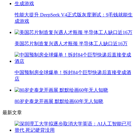
性能大提升 DeepSeek V4正式版灰度测试：9毛钱就能生
成游戏
美国芯片制造复兴遇人才瓶颈 半导体工人缺口近16万
中国预制房全球爆单！拆封84个巨型快递后直接变成酒
店
80岁史泰龙开画展 默默绘画60年无人知晓
最新文章