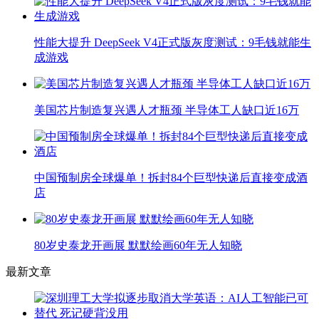
性能大提升 DeepSeek V4正式版灰度测试：9毛钱就能生
成游戏
美国芯片制造复兴遇人才瓶颈 半导体工人缺口近16万
中国预制房全球爆单！拆封84个巨型快递后直接变成酒
店
80岁史泰龙开画展 默默绘画60年无人知晓
最新文章