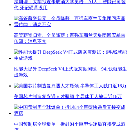
深圳理工大学拟逐步取消大学英语：AI人工智能已可替
代 死记硬背没用
高管薪资归零、全员降薪！百强车商兰天集团回应暴雷
传闻：消息不实
性能大提升 DeepSeek V4正式版灰度测试：9毛钱就能生
成游戏
美国芯片制造复兴遇人才瓶颈 半导体工人缺口近16万
中国预制房全球爆单！拆封84个巨型快递后直接变成酒