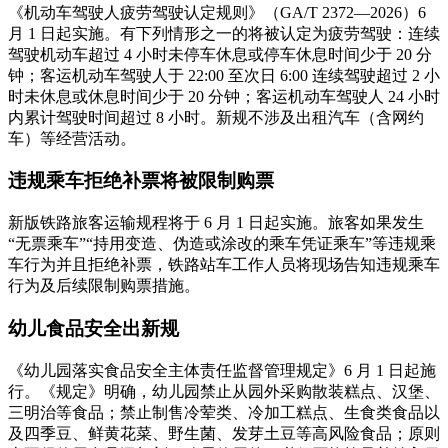
《机动车驾驶人疲劳驾驶认定规则》（GA/T 2372—2026）6
月 1 日起实施。有下列情形之一的将被认定为疲劳驾驶：连续
驾驶机动车超过 4 小时未停车休息或停车休息时间少于 20 分
钟；客运机动车驾驶人于 22:00 至次日 6:00 连续驾驶超过 2 小
时未休息或休息时间少于 20 分钟；客运机动车驾驶人 24 小时
内累计驾驶时间超过 8 小时。新规不涉及出租汽车（含网约
车）等经营活动。
违规乘车拒绝补票将被限制购票
新版铁路旅客运输规程将于 6 月 1 日起实施。旅客如果发生
“无票乘车”“持用变造、伪造或涂改的乘车凭证乘车”等违规乘
车行为并且拒绝补票，铁路站车工作人员将现场告知违规乘车
行为及后续限制购票措施。
幼儿食品安全出新规
《幼儿园落实食品安全主体责任监督管理规定》6 月 1 日起施
行。《规定》明确，幼儿园禁止从园外采购散装糕点、汉堡、
三明治等食品；禁止制售冷荤类、冷加工糕点、生食类食品以
及四季豆、鲜黄花菜、野生菌、发芽土豆等高风险食品；原则