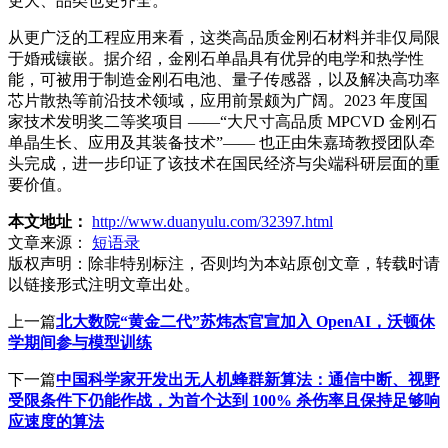
更大、品类也更齐全。
从更广泛的工程应用来看，这类高品质金刚石材料并非仅局限
于婚戒镶嵌。据介绍，金刚石单晶具有优异的电学和热学性
能，可被用于制造金刚石电池、量子传感器，以及解决高功率
芯片散热等前沿技术领域，应用前景颇为广阔。2023 年度国
家技术发明奖二等奖项目 ——“大尺寸高品质 MPCVD 金刚石
单晶生长、应用及其装备技术”—— 也正由朱嘉琦教授团队牵
头完成，进一步印证了该技术在国民经济与尖端科研层面的重
要价值。
本文地址：
http://www.duanyulu.com/32397.html
文章来源：
短语录
版权声明：
除非特别标注，否则均为本站原创文章，转载时请
以链接形式注明文章出处。
上一篇
北大数院“黄金二代”苏炜杰官宣加入 OpenAI，沃顿休
学期间参与模型训练
下一篇
中国科学家开发出无人机蜂群新算法：通信中断、视野
受限条件下仍能作战，为首个达到 100% 杀伤率且保持足够响
应速度的算法