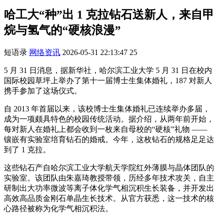
哈工大“种”出 1 克拉钻石送新人，来自甲
烷与氢气的“硬核浪漫”
短语录
网络资讯
2026-05-31 22:13:47
25
5 月 31 日消息，据新华社，哈尔滨工业大学 5 月 31 日在校内
国际校园草坪上举办了第十一届博士生集体婚礼，187 对新人
携手参加了这场仪式。
自 2013 年首届以来，该校博士生集体婚礼已连续举办多届，
成为一项颇具特色的校园传统活动。据介绍，从两年前开始，
每对新人在婚礼上都会收到一枚来自母校的“硬核”礼物 ——
镶嵌有实验室培育钻石的婚戒。今年，这枚钻石的规格足足达
到了 1 克拉。
这些钻石产自哈尔滨工业大学航天学院红外薄膜与晶体团队的
实验室。该团队由朱嘉琦教授带领，历经多年技术攻关，自主
研制出大功率微波等离子体化学气相沉积生长装备，并开发出
高效高品质金刚石单晶生长技术。从官方获悉，这一技术的核
心路径被称为化学气相沉积法。