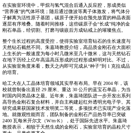
在实验室环境中，甲烷与氢气混合后通入反应腔，形成类似
“营养液”的气体环境；随后通过微波等离子体激发，将气体分
子解离为活性原子基团，碳原子便开始在预先放置的种晶表面
逐层有序堆叠。随着时间推移，这些碳原子会“长成”纯净的金
刚石单晶，经切割、打磨与镶嵌后方成钻戒上的璀璨焦点。
整个生长过程的高度受控，使得实验室培育钻石的生长速度与
天然钻石截然不同。朱嘉琦教授介绍，高品质金刚石在大面积
上生长的一般速度为每小时几微米至几十微米，这与天然钻石
在地下历经上亿年高温高压形成的过程形成鲜明对比。不过，
从实验室角度来看，数天之内即可完成从“种子”到 1 克拉成品
的培育。
哈工大在人工晶体培育领域其实早有布局。早在 2004 年，该
校就曾制备出直径 29 厘米、重达 30 公斤的蓝宝石单晶，为当
时国内同类晶体之最。近年来，朱嘉琦团队进一步开发出系列
高导热金刚石复合材料，并自主构建起红外透明光电子学。其
研究成果获国家技术发明奖二等奖，多项技术已实现产业化落
地。就微观性能而言，团队制备的金刚石产品热导率已突破
2400 瓦每米开尔文（W/m·K），处于国际先进水平。朱嘉琦
教授表示，相较于天然生成的金刚石，实验室培育的晶粒尺寸