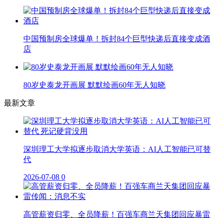
中国预制房全球爆单！拆封84个巨型快递后直接变成酒
店
80岁史泰龙开画展 默默绘画60年无人知晓
最新文章
深圳理工大学拟逐步取消大学英语：AI人工智能已可替
代
2026-07-08
0
高管薪资归零、全员降薪！百强车商兰天集团回应暴雷