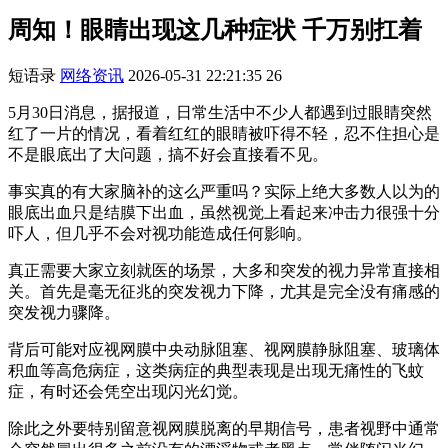
周知！眼睛出现这几种症状 千万别扛着
短语录
网络资讯
2026-05-31 22:21:35
26
5月30日消息，据报道，日常生活中不少人都遇到过眼睛突然
红了一片的情况，看着红红的眼睛被吓得不轻，忍不住担心是
不是眼底出了大问题，搞不好会直接看不见。
事实真的有大家脑补的这么严重吗？实际上绝大多数人以为的
眼底出血只是结膜下出血，虽然视觉上看起来冲击力很强十分
吓人，但几乎不会对视功能造成任何影响。
真正需要大家立刻就医的场景，大多和突发的视力异常直接相
关。首先是毫无征兆的突发视力下降，尤其是完全没有痛感的
突发视力骤降。
背后可能对应视网膜中央动脉阻塞、视网膜静脉阻塞、玻璃体
积血等高危病症，这类病症的典型表现是出现无痛性的飞蚊
症，有时还会凭空出现闪光幻觉。
除此之外要特别留意视网膜脱离的早期信号，患者视野中通常