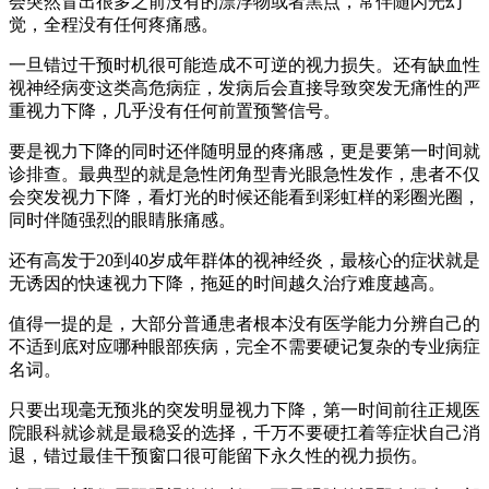
会突然冒出很多之前没有的漂浮物或者黑点，常伴随闪光幻
觉，全程没有任何疼痛感。
一旦错过干预时机很可能造成不可逆的视力损失。还有缺血性
视神经病变这类高危病症，发病后会直接导致突发无痛性的严
重视力下降，几乎没有任何前置预警信号。
要是视力下降的同时还伴随明显的疼痛感，更是要第一时间就
诊排查。最典型的就是急性闭角型青光眼急性发作，患者不仅
会突发视力下降，看灯光的时候还能看到彩虹样的彩圈光圈，
同时伴随强烈的眼睛胀痛感。
还有高发于20到40岁成年群体的视神经炎，最核心的症状就是
无诱因的快速视力下降，拖延的时间越久治疗难度越高。
值得一提的是，大部分普通患者根本没有医学能力分辨自己的
不适到底对应哪种眼部疾病，完全不需要硬记复杂的专业病症
名词。
只要出现毫无预兆的突发明显视力下降，第一时间前往正规医
院眼科就诊就是最稳妥的选择，千万不要硬扛着等症状自己消
退，错过最佳干预窗口很可能留下永久性的视力损伤。