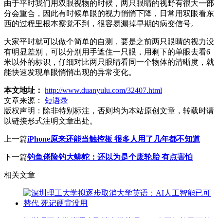
由于平时我们用双眼视物的时候，两只眼睛的视野有很大一部
分会重合，因此有时候单眼的视力悄悄下降，日常用双眼看东
西的过程里根本察觉不到，很容易漏掉早期的病变信号。
大家平时就可以做个简单的自测，要是之前两只眼睛的视力没
有明显差别，可以分别用手遮住一只眼，用剩下的单眼去看6
米以外的标识，仔细对比两只眼睛看同一个物体的清晰度，就
能快速发现单眼悄悄出现的异常变化。
本文地址：
http://www.duanyulu.com/32407.html
文章来源：
短语录
版权声明：
除非特别标注，否则均为本站原创文章，转载时请
以链接形式注明文章出处。
上一篇
iPhone原来还能当触控板 很多人用了几年都不知道
下一篇
钓鱼佬险钓大蟒蛇：还以为是个废轮胎 有点害怕
相关文章