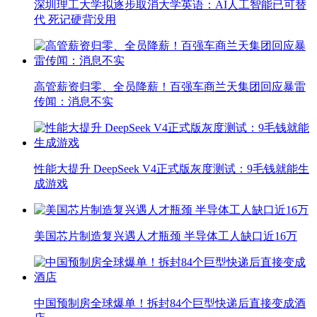
深圳理工大学拟逐步取消大学英语：AI人工智能已可替
代 死记硬背没用
高管薪资归零、全员降薪！百强车商兰天集团回应暴雷
传闻：消息不实
性能大提升 DeepSeek V4正式版灰度测试：9毛钱就能生
成游戏
美国芯片制造复兴遇人才瓶颈 半导体工人缺口近16万
中国预制房全球爆单！拆封84个巨型快递后直接变成酒