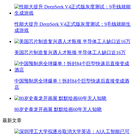
性能大提升 DeepSeek V4正式版灰度测试：9毛钱就能生
成游戏
美国芯片制造复兴遇人才瓶颈 半导体工人缺口近16万
中国预制房全球爆单！拆封84个巨型快递后直接变成酒
店
80岁史泰龙开画展 默默绘画60年无人知晓
最新文章