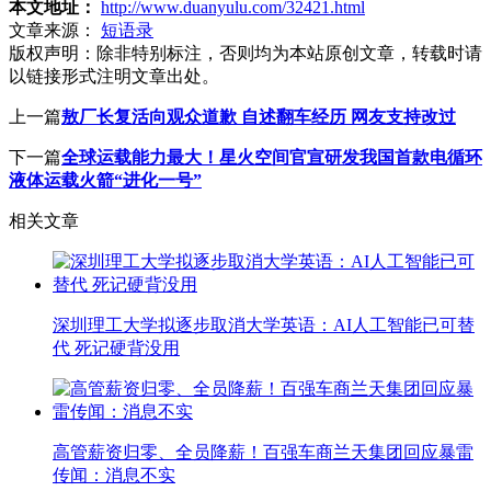
本文地址：
http://www.duanyulu.com/32421.html
文章来源：
短语录
版权声明：
除非特别标注，否则均为本站原创文章，转载时请
以链接形式注明文章出处。
上一篇
敖厂长复活向观众道歉 自述翻车经历 网友支持改过
下一篇
全球运载能力最大！星火空间官宣研发我国首款电循环
液体运载火箭“进化一号”
相关文章
深圳理工大学拟逐步取消大学英语：AI人工智能已可替
代 死记硬背没用
高管薪资归零、全员降薪！百强车商兰天集团回应暴雷
传闻：消息不实