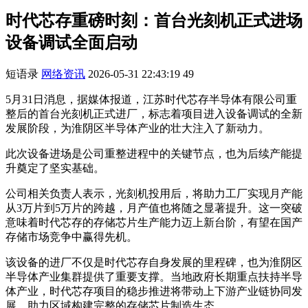
时代芯存重磅时刻：首台光刻机正式进场
设备调试全面启动
短语录
网络资讯
2026-05-31 22:43:19
49
5月31日消息，据媒体报道，江苏时代芯存半导体有限公司重
整后的首台光刻机正式进厂，标志着项目进入设备调试的全新
发展阶段，为淮阴区半导体产业的壮大注入了新动力。
此次设备进场是公司重整进程中的关键节点，也为后续产能提
升奠定了坚实基础。
公司相关负责人表示，光刻机投用后，将助力工厂实现月产能
从3万片到5万片的跨越，月产值也将随之显著提升。这一突破
意味着时代芯存的存储芯片生产能力迈上新台阶，有望在国产
存储市场竞争中赢得先机。
该设备的进厂不仅是时代芯存自身发展的里程碑，也为淮阴区
半导体产业集群提供了重要支撑。当地政府长期重点扶持半导
体产业，时代芯存项目的稳步推进将带动上下游产业链协同发
展，助力区域构建完整的存储芯片制造生态。