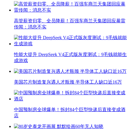
高管薪资归零、全员降薪！百强车商兰天集团回应暴雷
传闻：消息不实
性能大提升 DeepSeek V4正式版灰度测试：9毛钱就能生
成游戏
美国芯片制造复兴遇人才瓶颈 半导体工人缺口近16万
中国预制房全球爆单！拆封84个巨型快递后直接变成酒
店