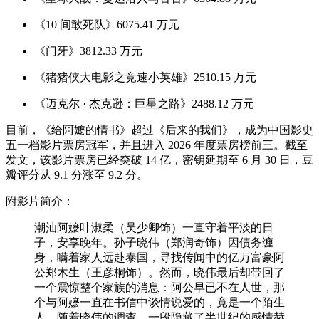
《10 间敢死队》6075.41 万元
《门牙》3812.33 万元
《猪猪侠大电影之竞速小英雄》2510.15 万元
《迈克尔 · 杰克逊：巨星之路》2488.12 万元
目前，《给阿嬷的情书》超过《后来的我们》，成为中国影史
五一档影片票房冠军，并且进入 2026 年度票房榜前三。截至
发文，该影片票房已经突破 14 亿，密钥延期至 6 月 30 日，豆
瓣评分从 9.1 分涨至 9.2 分。
附影片简介：
潮汕阿嬷叶淑柔（吴少卿饰）一直守着平淡的日
子，安享晚年。孙子晓伟（郑润奇饰）因债务缠
身，瞒着家人远赴泰国，寻找传闻中的亿万富豪阿
公郑木生（王彦桐饰）。然而，晓伟最后却带回了
一个震惊整个家族的消息：阿公早已不在人世，那
个与阿嬷一直在书信中谈情说爱的，竟是一个陌生
人。随着晓伟的调查，一段隐藏了半世纪的感情赫