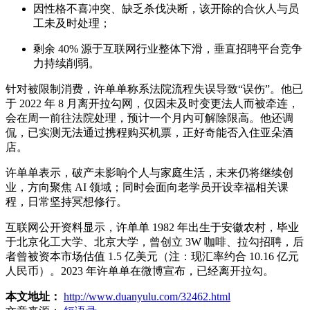
因性格不喜冲突、缺乏杀伐决断，该开除的合伙人与员
工未及时处理；
剩余 40% 源于互联网行业整体下滑，垂直招聘平台竞争
力持续削弱。
针对被限制消费，许单单称系法院流程失误导致“误伤”。他已
于 2022 年 8 月离开拉勾网，仅因未及时变更法人而被牵连，
会在周一前往法院处理，预计一个月内可解除限高。他还调
侃，已实测无法通过携程购买机票，正好奇能否入住亚朵酒
店。
许单单表示，破产未影响个人与家庭生活，未来仍将继续创
业，方向聚焦 AI 领域；同时会面向老学员开设幸福相关课
程，日常坚持冥想修行。
互联网公开资料显示，许单单 1982 年出生于安徽农村，毕业
于北京化工大学、北京大学，曾创立 3W 咖啡、拉勾招聘，后
者曾被资本市场估值 1.5 亿美元（注：现汇率约合 10.16 亿元
人民币）。2023 年许单单在微博宣布，已经离开拉勾。
本文地址：
http://www.duanyulu.com/32462.html