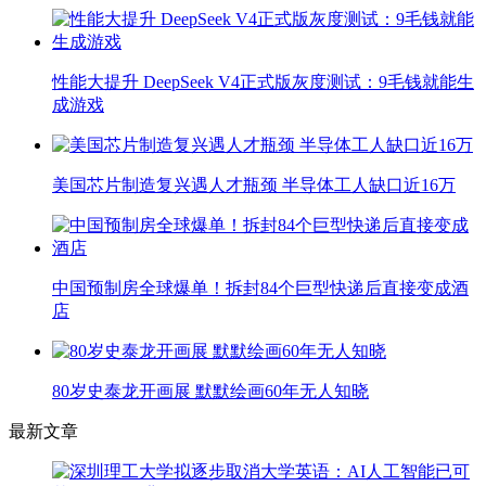
性能大提升 DeepSeek V4正式版灰度测试：9毛钱就能生
成游戏
美国芯片制造复兴遇人才瓶颈 半导体工人缺口近16万
中国预制房全球爆单！拆封84个巨型快递后直接变成酒
店
80岁史泰龙开画展 默默绘画60年无人知晓
最新文章