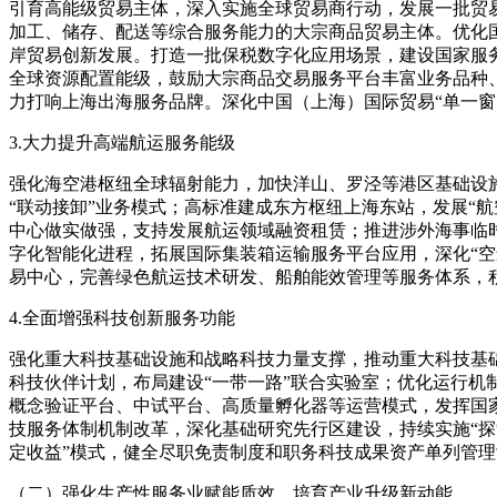
引育高能级贸易主体，深入实施全球贸易商行动，发展一批贸
加工、储存、配送等综合服务能力的大宗商品贸易主体。优化
岸贸易创新发展。打造一批保税数字化应用场景，建设国家服
全球资源配置能级，鼓励大宗商品交易服务平台丰富业务品种
力打响上海出海服务品牌。深化中国（上海）国际贸易“单一窗
3.大力提升高端航运服务能级
强化海空港枢纽全球辐射能力，加快洋山、罗泾等港区基础设
“联动接卸”业务模式；高标准建成东方枢纽上海东站，发展“
中心做实做强，支持发展航运领域融资租赁；推进涉外海事临
字化智能化进程，拓展国际集装箱运输服务平台应用，深化“空
易中心，完善绿色航运技术研发、船舶能效管理等服务体系，
4.全面增强科技创新服务功能
强化重大科技基础设施和战略科技力量支撑，推动重大科技基
科技伙伴计划，布局建设“一带一路”联合实验室；优化运行
概念验证平台、中试平台、高质量孵化器等运营模式，发挥国
技服务体制机制改革，深化基础研究先行区建设，持续实施“探
定收益”模式，健全尽职免责制度和职务科技成果资产单列管
（二）强化生产性服务业赋能质效，培育产业升级新动能