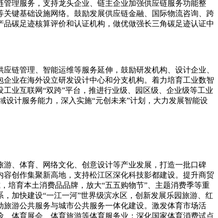
链管理服务，支持龙头企业、链主企业加强供应链服务功能整
等关键基础设施网络。鼓励发展供应链金融、国际物流咨询、跨
产品碳足迹核算评价和认证机构，做优做强长三角碳足迹认证中
供应链管理、智能运维等服务延伸，鼓励研发机构、设计企业、
包企业在海外设立研发设计中心和分支机构。着力培育工业数智
工业互联网“双跨”平台，推进行业级、园区级、企业级等工业
域设计服务能力，深入实施“元创未来”计划，大力发展智能设
旅游、体育、网络文化、创意设计等产业发展，打造一批口碑
内容创作集聚新高地，支持松江区深化科技影都建设。提升商贸
式，培育本土消费品品牌，放大“五五购物节”、主题消费季等重
，加快建设“一江一河”世界级滨水区，创新发展乐园旅游、红
动旅游公共服务与城市公共服务一体化建设。激发体育市场活
险、体育展会、体育旅游等体育服务业；深化国家体育消费试点