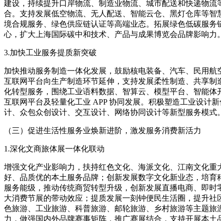
建设，持续提升口岸物流、制造业物流、城市配送和快递物流
合。支持发展低空物流、无人配送、智能云仓、黑灯仓库等智
境合规服务、绿色供应链认证等高端业态。拓展绿色低碳服务
心，扩大上海国际碳中和技术、产品与成果博览会品牌影响力
3.加快工业服务提质新突破
加快推动服务制造一体化发展，鼓励核电装备、汽车、民用航
互联网平台向生产制造环节延伸，支持发展柔性制造、共享制
化转型服务，围绕工业语料数据、智算云、模型平台、智能体
互联网平台及轻量化工业 APP 协同发展。积极塑造工业设
计、众包众创设计、交互设计、网络协同设计等新型服务模式
（三）促进生活性服务业焕新进阶，激发服务消费新活力
1.深化文商旅体展一体化联动
增强文化产业影响力，扶持红色文化、海派文化、江南文化重
好、品质优的本土服务品牌；创新发展数字文化新业态，培育
服务能级，推动传统商贸转型升级，创新发展直播电商、即时零售
大消费节展的带动效应；提质发展一刻钟便民生活圈，提升社
色旅游、工业旅游、科普旅游、邮轮旅游、乡村旅游等主题旅
力，做强国内外品牌赛事矩阵，推广赛展结合，支持开展本土