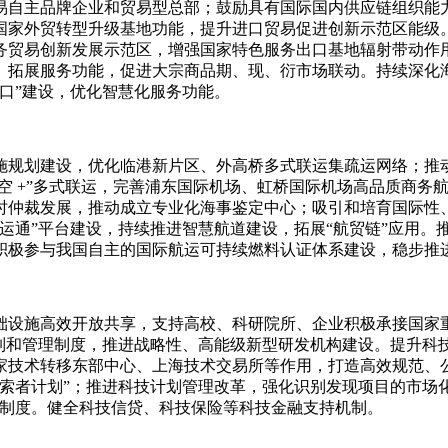
易自主品牌企业和贸易型总部；鼓励具有国际国内供应链组织能
国家外贸转型升级基地功能，提升进口贸易促进创新示范区能级
务贸易创新发展示范区，增强国家特色服务出口基地辐射带动作
、拓展服务功能，促进大宗商品期、现、衍市场联动。持续深化
口”建设，优化智慧化服务功能。
施规划建设，优化临港新片区、外高桥多式联运集疏运网络；推
航空 +”多式联运，完善浦东国际机场、虹桥国际机场高品质商
时仲裁发展，推动成立专业化海事鉴定中心；吸引和培育国际性
运通”平台建设，持续推进智慧航道建设，拓展“航贸链”应用。
积极参与我国自主的国际航运可持续燃料认证体系建设，稳步推
础设施高效开放共享，支持高校、科研院所、企业积极承接国家
机制和管理制度，推进战略性、高能级新型研发机构建设。提升科
家技术转移东部中心、上海技术交易所等作用，打造高效规范、
索者计划”；推进科技计划管理改革，强化识别发现项目的市场化
理制度。健全科技信贷、科技保险等科技金融支持机制。