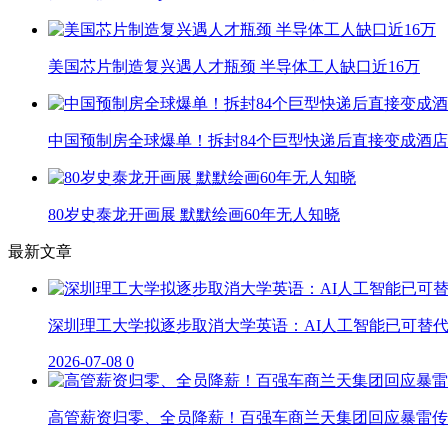
美国芯片制造复兴遇人才瓶颈 半导体工人缺口近16万
中国预制房全球爆单！拆封84个巨型快递后直接变成酒店
80岁史泰龙开画展 默默绘画60年无人知晓
最新文章
深圳理工大学拟逐步取消大学英语：AI人工智能已可替
2026-07-08
0
高管薪资归零、全员降薪！百强车商兰天集团回应暴雷传