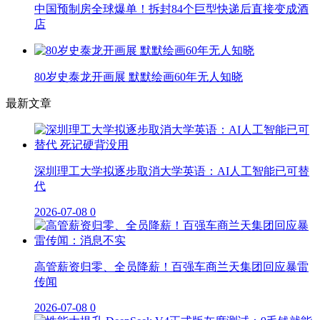
中国预制房全球爆单！拆封84个巨型快递后直接变成酒
店
80岁史泰龙开画展 默默绘画60年无人知晓
最新文章
深圳理工大学拟逐步取消大学英语：AI人工智能已可替
代
2026-07-08
0
高管薪资归零、全员降薪！百强车商兰天集团回应暴雷
传闻
2026-07-08
0