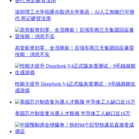
深圳理工大学拟逐步取消大学英语：AI人工智能已可替
代 死记硬背没用
高管薪资归零、全员降薪！百强车商兰天集团回应暴雷
传闻：消息不实
性能大提升 DeepSeek V4正式版灰度测试：9毛钱就能生
成游戏
美国芯片制造复兴遇人才瓶颈 半导体工人缺口近16万