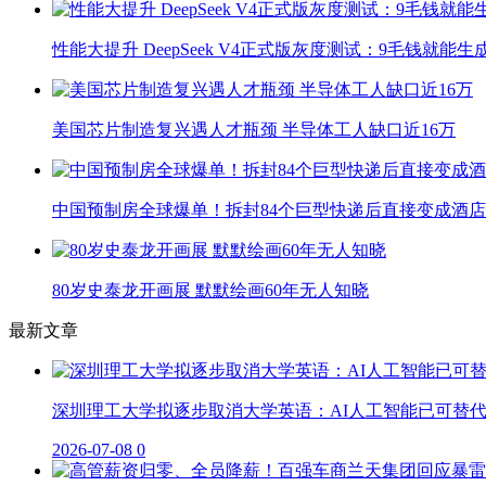
性能大提升 DeepSeek V4正式版灰度测试：9毛钱就能生
美国芯片制造复兴遇人才瓶颈 半导体工人缺口近16万
中国预制房全球爆单！拆封84个巨型快递后直接变成酒店
80岁史泰龙开画展 默默绘画60年无人知晓
最新文章
深圳理工大学拟逐步取消大学英语：AI人工智能已可替
2026-07-08
0