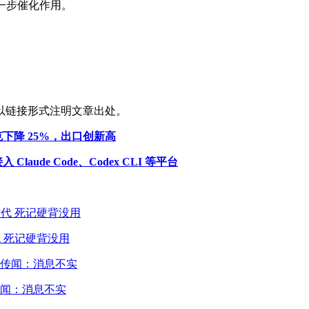
进一步催化作用。
以链接形式注明文章出处。
领克下降 25%，出口创新高
laude Code、Codex CLI 等平台
 死记硬背没用
闻：消息不实