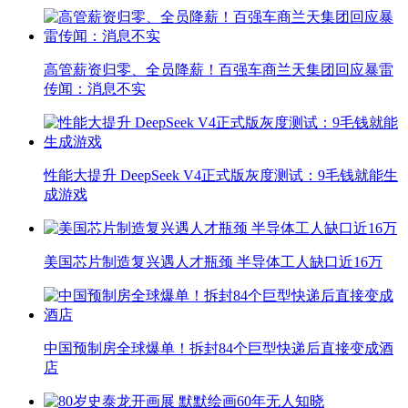
高管薪资归零、全员降薪！百强车商兰天集团回应暴雷
传闻：消息不实
性能大提升 DeepSeek V4正式版灰度测试：9毛钱就能生
成游戏
美国芯片制造复兴遇人才瓶颈 半导体工人缺口近16万
中国预制房全球爆单！拆封84个巨型快递后直接变成酒
店