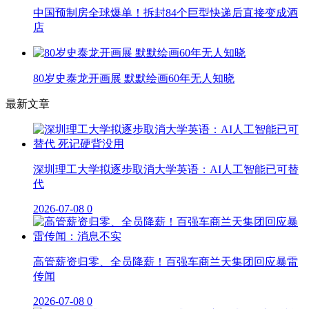
中国预制房全球爆单！拆封84个巨型快递后直接变成酒
店
80岁史泰龙开画展 默默绘画60年无人知晓
最新文章
深圳理工大学拟逐步取消大学英语：AI人工智能已可替
代
2026-07-08
0
高管薪资归零、全员降薪！百强车商兰天集团回应暴雷
传闻
2026-07-08
0