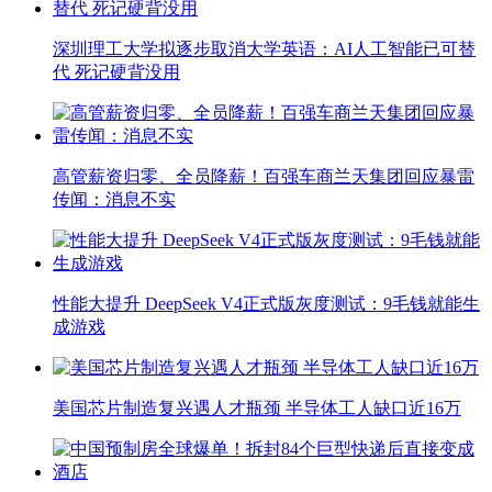
深圳理工大学拟逐步取消大学英语：AI人工智能已可替
代 死记硬背没用
高管薪资归零、全员降薪！百强车商兰天集团回应暴雷
传闻：消息不实
性能大提升 DeepSeek V4正式版灰度测试：9毛钱就能生
成游戏
美国芯片制造复兴遇人才瓶颈 半导体工人缺口近16万