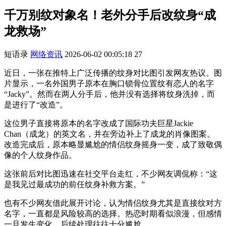
千万别纹对象名！老外分手后改纹身“成
龙救场”
短语录
网络资讯
2026-06-02 00:05:18
27
近日，一张在推特上广泛传播的纹身对比图引发网友热议。图
片显示，一名外国男子原本在胸口锁骨位置纹有恋人的名字
“Jacky”。然而在两人分手后，他并没有选择将纹身洗掉，而
是进行了“改造”。
这位男子直接将原本的名字改成了国际功夫巨星Jackie
Chan（成龙）的英文名，并在旁边补上了成龙的肖像图案。
改造完成后，原本略显尴尬的情侣纹身摇身一变，成了致敬偶
像的个人纹身作品。
这张前后对比图迅速在社交平台走红，不少网友调侃称：“这
是我见过最成功的前任纹身补救方案。”
也有不少网友借此展开讨论，认为情侣纹身尤其是直接纹对方
名字，一直都是风险较高的选择。热恋时期看似浪漫，但感情
一旦发生变化，后续处理往往十分尴尬。