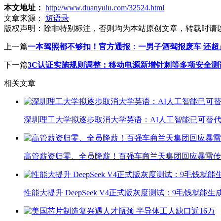
本文地址：
http://www.duanyulu.com/32524.html
文章来源：
短语录
版权声明：
除非特别标注，否则均为本站原创文章，转载时请
上一篇
一本驾照都不够扣！官方通报：一男子酒驾报废车 还超员
下一篇
3C认证实施规则调整：移动电源新增针刺等多项安全测
相关文章
深圳理工大学拟逐步取消大学英语：AI人工智能已可替代
高管薪资归零、全员降薪！百强车商兰天集团回应暴雷传
性能大提升 DeepSeek V4正式版灰度测试：9毛钱就能生