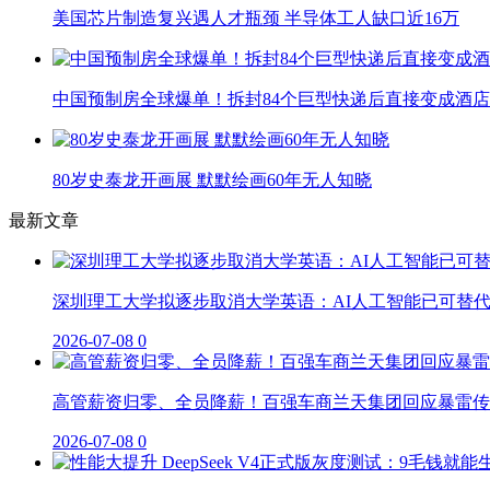
美国芯片制造复兴遇人才瓶颈 半导体工人缺口近16万
中国预制房全球爆单！拆封84个巨型快递后直接变成酒店
80岁史泰龙开画展 默默绘画60年无人知晓
最新文章
深圳理工大学拟逐步取消大学英语：AI人工智能已可替
2026-07-08
0
高管薪资归零、全员降薪！百强车商兰天集团回应暴雷传
2026-07-08
0