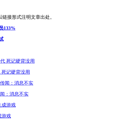
以链接形式注明文章出处。
133%
试
 死记硬背没用
闻：消息不实
成游戏