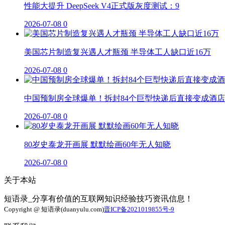
性能大提升 DeepSeek V4正式版灰度测试：9
2026-07-08
0
美国芯片制造复兴遇人才瓶颈 半导体工人缺口近16万
2026-07-08
0
中国预制房全球爆单！拆封84个巨型快递后直接变成酒店
2026-07-08
0
80岁史泰龙开画展 默默绘画60年无人知晓
2026-07-08
0
关于本站
短语录_分享有价值的互联网知识经验技巧资讯信息！
Copyright @ 短语录(duanyulu.com)
晋ICP备2021019855号-9