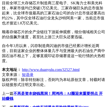
目前全球三大存储芯片制造商三星电子、SK海力士和美光科
技，单家市值均已突破1万亿美元。三家存储巨头的总市值加
起来，比全球市值最高的三家石油公司的合计总市值还要高出
约22%，其中仅全球石油行业龙头沙特阿美一家，当前总市值
也才接近1.8万亿美元。
顺着存储芯片的全产业链往下游延伸观察，细分领域相关公司
的估值飙升速度，甚至比上游三大巨头还要迅猛。
自今年3月以来，闪存制造商闪迪的市值已经累计增长近两
倍，目前这家企业的整体体量几乎与亚洲最大的石油生产商中
国石油不相上下，足够直观印证存储赛道这一轮行情的火热程
度。
本文地址：
http://www.duanyulu.com/32527.html
文章来源：
短语录
版权声明：
除非特别标注，否则均为本站原创文章，转载时请
以链接形式注明文章出处。
上一篇
不再是资本烧钱黑洞！周鸿祎：AI圈迎来重要拐点 开
始赚钱