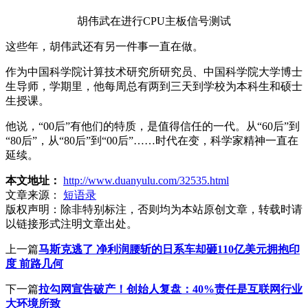
胡伟武在进行CPU主板信号测试
这些年，胡伟武还有另一件事一直在做。
作为中国科学院计算技术研究所研究员、中国科学院大学博士
生导师，学期里，他每周总有两到三天到学校为本科生和硕士
生授课。
他说，“00后”有他们的特质，是值得信任的一代。从“60后”到
“80后”，从“80后”到“00后”……时代在变，科学家精神一直在
延续。
本文地址：
http://www.duanyulu.com/32535.html
文章来源：
短语录
版权声明：
除非特别标注，否则均为本站原创文章，转载时请
以链接形式注明文章出处。
上一篇
马斯克逃了 净利润腰斩的日系车却砸110亿美元拥抱印
度 前路几何
下一篇
拉勾网宣告破产！创始人复盘：40%责任是互联网行业
大环境所致