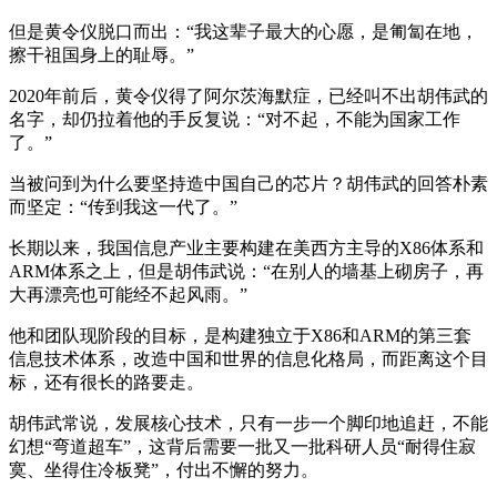
但是黄令仪脱口而出：“我这辈子最大的心愿，是匍匐在地，
擦干祖国身上的耻辱。”
2020年前后，黄令仪得了阿尔茨海默症，已经叫不出胡伟武的
名字，却仍拉着他的手反复说：“对不起，不能为国家工作
了。”
当被问到为什么要坚持造中国自己的芯片？胡伟武的回答朴素
而坚定：“传到我这一代了。”
长期以来，我国信息产业主要构建在美西方主导的X86体系和
ARM体系之上，但是胡伟武说：“在别人的墙基上砌房子，再
大再漂亮也可能经不起风雨。”
他和团队现阶段的目标，是构建独立于X86和ARM的第三套
信息技术体系，改造中国和世界的信息化格局，而距离这个目
标，还有很长的路要走。
胡伟武常说，发展核心技术，只有一步一个脚印地追赶，不能
幻想“弯道超车”，这背后需要一批又一批科研人员“耐得住寂
寞、坐得住冷板凳”，付出不懈的努力。