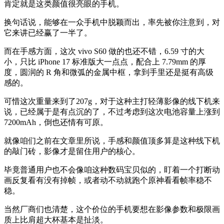
肯定就是这类颜值很亮眼的手机。
换句话说，能够在一众手机中脱颖而出，率先被你注意到，对
它来讲已经赢了一半了。
而在手感方面，这次 vivo S60 做的也还不错，6.59 寸的大
小，只比 iPhone 17 标准版大一点点，配合上 7.79mm 的厚
度，圆润的 R 角和微弧的金属中框，拿到手里还是挺有高级
感的。
可惜这次重量来到了207g，对于这种主打轻薄影像的线下机来
说，已经属于是有点沉的了，不过考虑到这次电池容量上涨到
7200mAh，倒也还情有可原。
就像咱们之前在文章里所说，手感和颜值顶多算是这种线下机
的敲门砖，影像才是留住用户的核心。
毕竟普通用户也不会像咱这种数码宝贝似的，盯着一个打断动
画反复看有没有掉帧，或者动不动就跑个原神看看帧率稳不
稳。
当然厂商们也清楚，这个价位的手机要想在影像参数和极限画
质上比肩超大杯基本是扯淡。