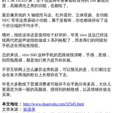
的 1.5K OLED 屏，至于说这两年各家都在宣传的 1nit 最低亮
度，高频调光之类的功能，也都给了。
最后像其他的 X 轴线性马达、红外遥控、立体双扬、全功能
NFC 等等这类基础小功能，属于是都有，但也都保持在了这
个价位端的平均水平。
哦对，指纹这块还是值得给个好评的，毕竟 vivo 这边已经连
续两代把超声波指纹做成 S 系列标配了，而友商们的同级别
手机还在用短焦指纹。
总的来说，vivo S60 这种手机的思路就很清晰，手感，质感，
拍照氛围感，都是他们努力提升的长板。
不管互联网上怎么嫌弃这类机器，可以预见的是，它们都注定
会在各大商场的柜台上长期存在下去。
毕竟大多数线下普通消费者可能并不在乎跑分有多高，大伙儿
更愿意为第一眼的高颜值、摸得到的精致感，以及情绪价值去
买单。
本文地址：
http://www.duanyulu.com/32545.html
文章来源：
短语录