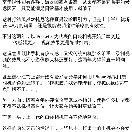
至于说性能有多强，游戏帧率有多高，从来都不是它首要的考
虑因素，只要能满足日常基本使用，就够了。
这种打法虽然对托尼这种直男没啥吸引力，但是上市半年就斩
获248万的销量，还是很能说明这种策略的有效性。
不过这两年，以 Pocket 3 为代表的口袋相机开始异军突起
—— 传感器更大，视频效果更是降维打击。
这玩意儿既比手机有仪式感，又没传统相机那么笨重，录制视
频的效果比不少影像超大杯还要好，这两年火得简直一塌糊
涂。
甚至连小红书上都开始有爱好者分享如何用 iPhone 模拟口袋
相机的色彩滤镜了。（模拟胶片我还能理解，模拟poket3真有
点理解不了。。）
另一方面，随着今年内存涨价带来成本抬升，使得许多机型都
不得不选择提高售价，让大家在购买时更犹豫了。
而另一头，上一代的口袋相机正在不停地降价。
这样的两头夹击的情况下，这些原本主打出片的手机会不会受