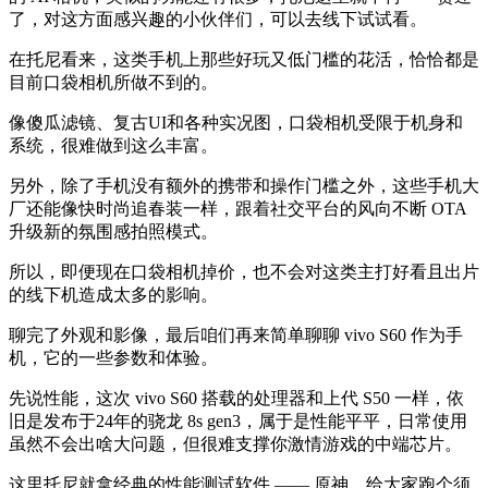
了，对这方面感兴趣的小伙伴们，可以去线下试试看。
在托尼看来，这类手机上那些好玩又低门槛的花活，恰恰都是
目前口袋相机所做不到的。
像傻瓜滤镜、复古UI和各种实况图，口袋相机受限于机身和
系统，很难做到这么丰富。
另外，除了手机没有额外的携带和操作门槛之外，这些手机大
厂还能像快时尚追春装一样，跟着社交平台的风向不断 OTA
升级新的氛围感拍照模式。
所以，即便现在口袋相机掉价，也不会对这类主打好看且出片
的线下机造成太多的影响。
聊完了外观和影像，最后咱们再来简单聊聊 vivo S60 作为手
机，它的一些参数和体验。
先说性能，这次 vivo S60 搭载的处理器和上代 S50 一样，依
旧是发布于24年的骁龙 8s gen3，属于是性能平平，日常使用
虽然不会出啥大问题，但很难支撑你激情游戏的中端芯片。
这里托尼就拿经典的性能测试软件 —— 原神，给大家跑个须