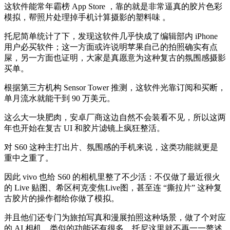
这软件能常年霸榜 App Store ，靠的就是非常逼真的胶片色彩
模拟，帮照片处理掉手机计算摄影的塑料味 。
托尼简单统计了下，发现这软件几乎快成了编辑部内 iPhone
用户必买软件；这一方面或许说明苹果自己的拍照确实有点
屎，另一方面也证明，大家是真愿意为这种复古的氛围感摄影
买单。
根据第三方机构 Sensor Tower 推测，这软件光靠订阅和买断，
单月流水就能干到 90 万美元。
这么大一块肥肉，安卓厂商这边自然不会装看不见，所以这两
年也开始在复古 UI 和胶片滤镜上疯狂整活。
对 S60 这种主打出片、氛围感的手机来说，这类功能就更是
重中之重了。
因此 vivo 也给 S60 的相机里整了不少活：不仅做了最近很火
的 Live 贴图、希区柯克变焦Live图，甚至连 “撕拉片” 这种复
古胶片的操作都给你做了模拟。
并且他们还专门为旅拍写真和漫展拍照这种场景，做了个对应
的 AI 相机，类似的功能还有很多，托尼这里就不再一一赘述