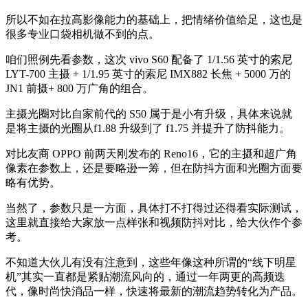
所以不如在拉高影像能力的基础上，把情绪价值给足，这也是
很多专业口袋相机做不到的点。
咱们照例先看参数，这次 vivo S60 配备了 1/1.56 英寸的索尼
LYT-700 主摄 + 1/1.95 英寸的索尼 IMX882 长焦 + 5000 万的
JN1 前摄+ 800 万广角的组合。
主摄光圈对比自家前代的 S50 属于是小有升级，具体来说就
是将主摄的光圈从f1.88 升级到了 f1.75 并提升了防抖能力。
对比友商 OPPO 前两天刚发布的 Reno16，它的主摄和超广角
像素在参数上，还是要略逊一筹，但在防抖方面和光圈方面要
略有优势。
当然了，参数只是一方面，具体打不打得过还得看实际测试，
这里就直接给大家放一点样张和视频防抖对比，给大伙作个参
考。
不知道大伙儿有没有注意到，这些年像这种所谓的“线下明星
机”其实一直都是紧贴潮流风向的，通过一年两更的高频迭
代，像时尚快消品一样，快速将最新的潮流趋势转化为产品。