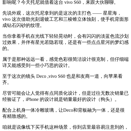
影响呢？今天托尼就借着这台 vivo S60，来跟大伙聊聊。
先说外观，这次托尼拿到的是这次的主打色 —— 星星海，
vivo 这次借助光刻退镀工艺和三棱锥立体蚀刻，使手机背面形
成钻石闪砂的纹理。
当你拿着手机在光线下轻轻晃动时，会有闪闪的淡蓝色流沙划
过效果，并伴有星光若隐若现，还是有一些点点星河的梦幻感
的。
属于是那种远远一看，感觉色彩很简洁设计很克制，但仔细端
详又能感受到一些小巧思的设计。
至于这次的镜头 Deco ,vivo S60 也是和友商一道，向苹果看
齐。
尽管可能会让人觉得有点同质化设计，但是过往无数次销量已
经验证了，iPhone 的设计就是销量最好的设计（狗头）。
配合上机身一体冷雕玻璃，让Deco和背板融为一体，还是很
有精致感的。
咱就是说像线下买手机这种场景，你到店里最容易注意到的，