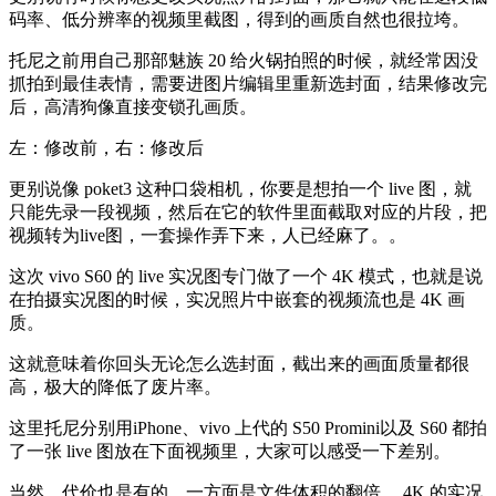
码率、低分辨率的视频里截图，得到的画质自然也很拉垮。
托尼之前用自己那部魅族 20 给火锅拍照的时候，就经常因没
抓拍到最佳表情，需要进图片编辑里重新选封面，结果修改完
后，高清狗像直接变锁孔画质。
左：修改前，右：修改后
更别说像 poket3 这种口袋相机，你要是想拍一个 live 图，就
只能先录一段视频，然后在它的软件里面截取对应的片段，把
视频转为live图，一套操作弄下来，人已经麻了。。
这次 vivo S60 的 live 实况图专门做了一个 4K 模式，也就是说
在拍摄实况图的时候，实况照片中嵌套的视频流也是 4K 画
质。
这就意味着你回头无论怎么选封面，截出来的画面质量都很
高，极大的降低了废片率。
这里托尼分别用iPhone、vivo 上代的 S50 Promini以及 S60 都拍
了一张 live 图放在下面视频里，大家可以感受一下差别。
当然，代价也是有的，一方面是文件体积的翻倍， 4K 的实况