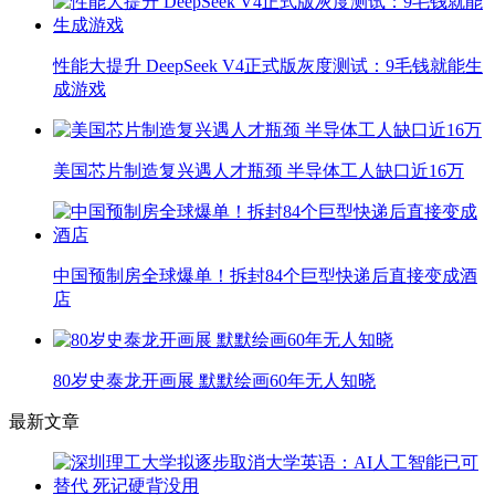
性能大提升 DeepSeek V4正式版灰度测试：9毛钱就能生
成游戏
美国芯片制造复兴遇人才瓶颈 半导体工人缺口近16万
中国预制房全球爆单！拆封84个巨型快递后直接变成酒
店
80岁史泰龙开画展 默默绘画60年无人知晓
最新文章