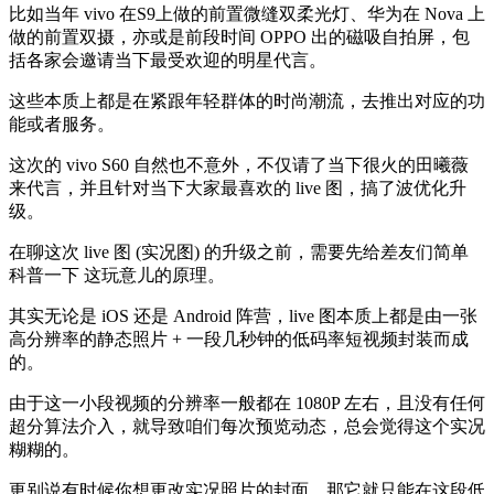
比如当年 vivo 在S9上做的前置微缝双柔光灯、华为在 Nova 上
做的前置双摄，亦或是前段时间 OPPO 出的磁吸自拍屏，包
括各家会邀请当下最受欢迎的明星代言。
这些本质上都是在紧跟年轻群体的时尚潮流，去推出对应的功
能或者服务。
这次的 vivo S60 自然也不意外，不仅请了当下很火的田曦薇
来代言，并且针对当下大家最喜欢的 live 图，搞了波优化升
级。
在聊这次 live 图 (实况图) 的升级之前，需要先给差友们简单
科普一下 这玩意儿的原理。
其实无论是 iOS 还是 Android 阵营，live 图本质上都是由一张
高分辨率的静态照片 + 一段几秒钟的低码率短视频封装而成
的。
由于这一小段视频的分辨率一般都在 1080P 左右，且没有任何
超分算法介入，就导致咱们每次预览动态，总会觉得这个实况
糊糊的。
更别说有时候你想更改实况照片的封面，那它就只能在这段低