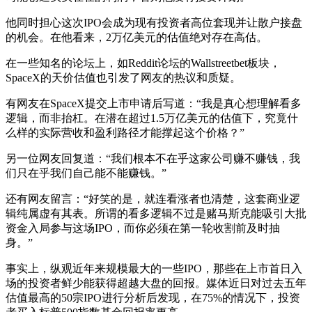
他同时担心这次IPO会成为现有投资者高位套现并让散户接盘
的机会。在他看来，2万亿美元的估值绝对存在高估。
在一些知名的论坛上，如Reddit论坛的Wallstreetbet板块，
SpaceX的天价估值也引发了网友的热议和质疑。
有网友在SpaceX提交上市申请后写道：“我是真心想理解看多
逻辑，而非抬杠。在潜在超过1.5万亿美元的估值下，究竟什
么样的实际营收和盈利路径才能撑起这个价格？”
另一位网友回复道：“我们根本不在乎这家公司赚不赚钱，我
们只在乎我们自己能不能赚钱。”
还有网友留言：“好笑的是，就连看涨者也清楚，这套商业逻
辑纯属虚有其表。所谓的看多逻辑不过是赌马斯克能吸引大批
资金入局参与这场IPO，而你必须在第一轮收割前及时抽
身。”
事实上，纵观近年来规模最大的一些IPO，那些在上市首日入
场的投资者鲜少能获得超越大盘的回报。媒体近日对过去五年
估值最高的50宗IPO进行分析后发现，在75%的情况下，投资