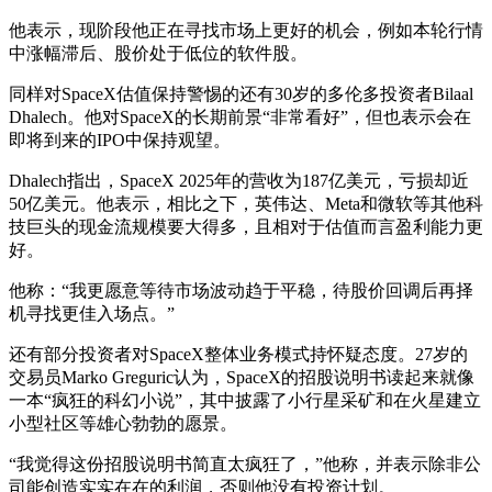
他表示，现阶段他正在寻找市场上更好的机会，例如本轮行情
中涨幅滞后、股价处于低位的软件股。
同样对SpaceX估值保持警惕的还有30岁的多伦多投资者Bilaal
Dhalech。他对SpaceX的长期前景“非常看好”，但也表示会在
即将到来的IPO中保持观望。
Dhalech指出，SpaceX 2025年的营收为187亿美元，亏损却近
50亿美元。他表示，相比之下，英伟达、Meta和微软等其他科
技巨头的现金流规模要大得多，且相对于估值而言盈利能力更
好。
他称：“我更愿意等待市场波动趋于平稳，待股价回调后再择
机寻找更佳入场点。”
还有部分投资者对SpaceX整体业务模式持怀疑态度。27岁的
交易员Marko Greguric认为，SpaceX的招股说明书读起来就像
一本“疯狂的科幻小说”，其中披露了小行星采矿和在火星建立
小型社区等雄心勃勃的愿景。
“我觉得这份招股说明书简直太疯狂了，”他称，并表示除非公
司能创造实实在在的利润，否则他没有投资计划。