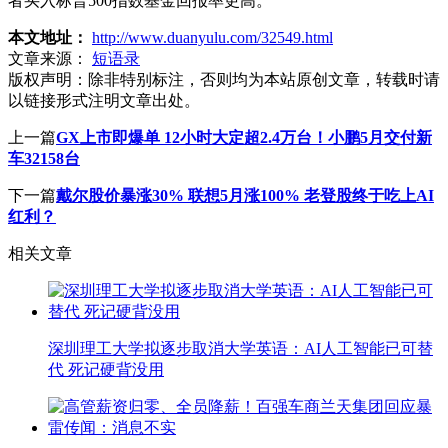
者买入标普500指数基金回报率更高。
本文地址：
http://www.duanyulu.com/32549.html
文章来源：
短语录
版权声明：
除非特别标注，否则均为本站原创文章，转载时请
以链接形式注明文章出处。
上一篇
GX上市即爆单 12小时大定超2.4万台！小鹏5月交付新
车32158台
下一篇
戴尔股价暴涨30% 联想5月涨100% 老登股终于吃上AI
红利？
相关文章
深圳理工大学拟逐步取消大学英语：AI人工智能已可替
代 死记硬背没用