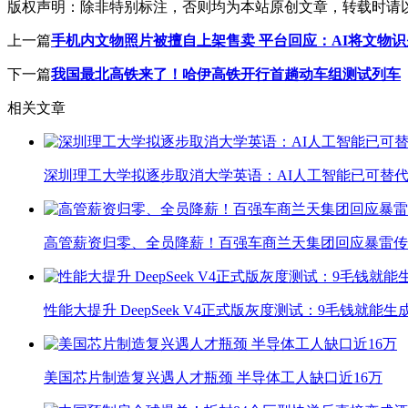
版权声明：
除非特别标注，否则均为本站原创文章，转载时请
上一篇
手机内文物照片被擅自上架售卖 平台回应：AI将文物识
下一篇
我国最北高铁来了！哈伊高铁开行首趟动车组测试列车
相关文章
深圳理工大学拟逐步取消大学英语：AI人工智能已可替代
高管薪资归零、全员降薪！百强车商兰天集团回应暴雷传
性能大提升 DeepSeek V4正式版灰度测试：9毛钱就能生
美国芯片制造复兴遇人才瓶颈 半导体工人缺口近16万