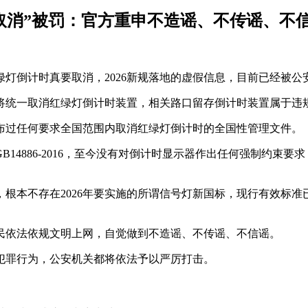
时取消”被罚：官方重申不造谣、不传谣、不
绿灯倒计时真要取消，2026新规落地的虚假信息，目前已经被
国将统一取消红绿灯倒计时装置，相关路口留存倒计时装置属于违
布过任何要求全国范围内取消红绿灯倒计时的全国性管理文件。
14886-2016，至今没有对倒计时显示器作出任何强制约束
根本不存在2026年要实施的所谓信号灯新国标，现行有效标
民依法依规文明上网，自觉做到不造谣、不传谣、不信谣。
犯罪行为，公安机关都将依法予以严厉打击。