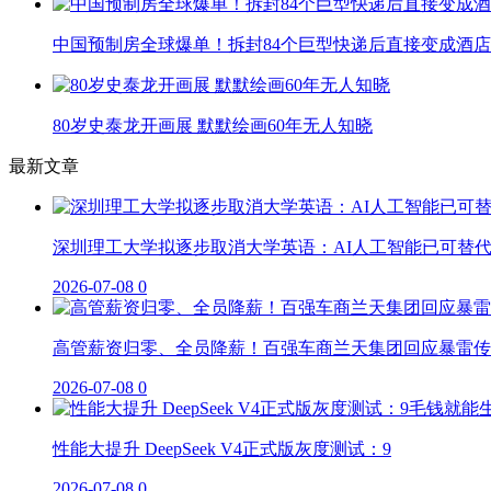
中国预制房全球爆单！拆封84个巨型快递后直接变成酒店
80岁史泰龙开画展 默默绘画60年无人知晓
最新文章
深圳理工大学拟逐步取消大学英语：AI人工智能已可替
2026-07-08
0
高管薪资归零、全员降薪！百强车商兰天集团回应暴雷传
2026-07-08
0
性能大提升 DeepSeek V4正式版灰度测试：9
2026-07-08
0