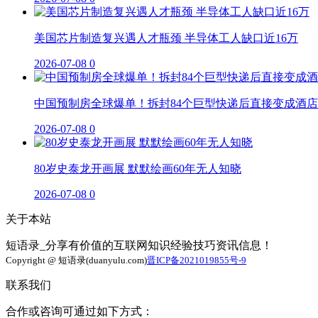
美国芯片制造复兴遇人才瓶颈 半导体工人缺口近16万
2026-07-08
0
中国预制房全球爆单！拆封84个巨型快递后直接变成酒店
2026-07-08
0
80岁史泰龙开画展 默默绘画60年无人知晓
2026-07-08
0
关于本站
短语录_分享有价值的互联网知识经验技巧资讯信息！
Copyright @ 短语录(duanyulu.com)
晋ICP备2021019855号-9
联系我们
合作或咨询可通过如下方式：