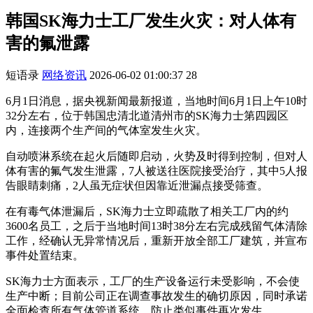
韩国SK海力士工厂发生火灾：对人体有
害的氟泄露
短语录
网络资讯
2026-06-02 01:00:37
28
6月1日消息，据央视新闻最新报道，当地时间6月1日上午10时
32分左右，位于韩国忠清北道清州市的SK海力士第四园区
内，连接两个生产间的气体室发生火灾。
自动喷淋系统在起火后随即启动，火势及时得到控制，但对人
体有害的氟气发生泄露，7人被送往医院接受治疗，其中5人报
告眼睛刺痛，2人虽无症状但因靠近泄漏点接受筛查。
在有毒气体泄漏后，SK海力士立即疏散了相关工厂内的约
3600名员工，之后于当地时间13时38分左右完成残留气体清除
工作，经确认无异常情况后，重新开放全部工厂建筑，并宣布
事件处置结束。
SK海力士方面表示，工厂的生产设备运行未受影响，不会使
生产中断；目前公司正在调查事故发生的确切原因，同时承诺
全面检查所有气体管道系统，防止类似事件再次发生。