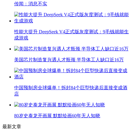
传闻：消息不实
性能大提升 DeepSeek V4正式版灰度测试：9毛钱就能生
成游戏
美国芯片制造复兴遇人才瓶颈 半导体工人缺口近16万
中国预制房全球爆单！拆封84个巨型快递后直接变成酒
店
80岁史泰龙开画展 默默绘画60年无人知晓
最新文章