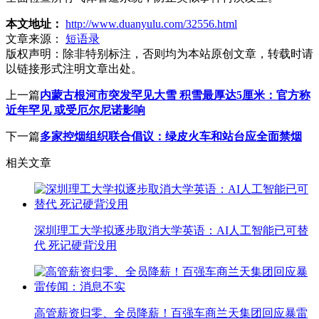
本文地址：
http://www.duanyulu.com/32556.html
文章来源：
短语录
版权声明：
除非特别标注，否则均为本站原创文章，转载时请
以链接形式注明文章出处。
上一篇
内蒙古根河市突发罕见大雪 积雪最厚达5厘米：官方称
近年罕见 或受厄尔尼诺影响
下一篇
多家控烟组织联合倡议：绿皮火车和站台应全面禁烟
相关文章
深圳理工大学拟逐步取消大学英语：AI人工智能已可替
代 死记硬背没用
高管薪资归零、全员降薪！百强车商兰天集团回应暴雷