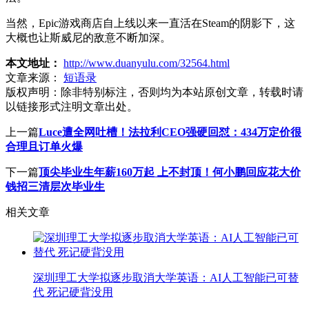
当然，Epic游戏商店自上线以来一直活在Steam的阴影下，这
大概也让斯威尼的敌意不断加深。
本文地址：
http://www.duanyulu.com/32564.html
文章来源：
短语录
版权声明：
除非特别标注，否则均为本站原创文章，转载时请
以链接形式注明文章出处。
上一篇
Luce遭全网吐槽！法拉利CEO强硬回怼：434万定价很
合理且订单火爆
下一篇
顶尖毕业生年薪160万起 上不封顶！何小鹏回应花大价
钱招三清层次毕业生
相关文章
深圳理工大学拟逐步取消大学英语：AI人工智能已可替
代 死记硬背没用