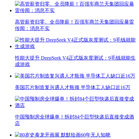
高管薪资归零、全员降薪！百强车商兰天集团回应暴雷
传闻：消息不实
性能大提升 DeepSeek V4正式版灰度测试：9毛钱就能生
成游戏
美国芯片制造复兴遇人才瓶颈 半导体工人缺口近16万
中国预制房全球爆单！拆封84个巨型快递后直接变成酒
店