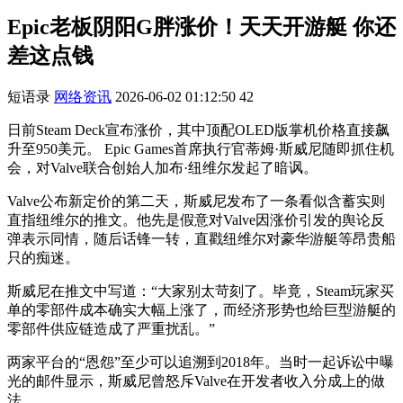
Epic老板阴阳G胖涨价！天天开游艇 你还
差这点钱
短语录
网络资讯
2026-06-02 01:12:50
42
日前Steam Deck宣布涨价，其中顶配OLED版掌机价格直接飙
升至950美元。 Epic Games首席执行官蒂姆·斯威尼随即抓住机
会，对Valve联合创始人加布·纽维尔发起了暗讽。
Valve公布新定价的第二天，斯威尼发布了一条看似含蓄实则
直指纽维尔的推文。他先是假意对Valve因涨价引发的舆论反
弹表示同情，随后话锋一转，直戳纽维尔对豪华游艇等昂贵船
只的痴迷。
斯威尼在推文中写道：“大家别太苛刻了。毕竟，Steam玩家买
单的零部件成本确实大幅上涨了，而经济形势也给巨型游艇的
零部件供应链造成了严重扰乱。”
两家平台的“恩怨”至少可以追溯到2018年。当时一起诉讼中曝
光的邮件显示，斯威尼曾怒斥Valve在开发者收入分成上的做
法。