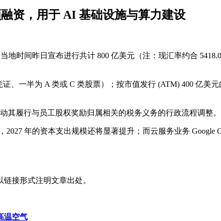
元大额融资，用于 AI 基础设施与算力建设
母表）美国当地时间昨日宣布进行共计 800 亿美元（注：现汇率约合 54
凭证、一半为 A 类或 C 类股票）；按市值发行 (ATM) 400 亿
间内，推动其履行与员工股权奖励归属相关的税务义务的行政流程调整。
，2027 年的资本支出规模还将显著提升；而云服务业务 Google C
以链接形式注明文章出处。
高温空气