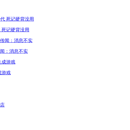
 死记硬背没用
闻：消息不实
成游戏