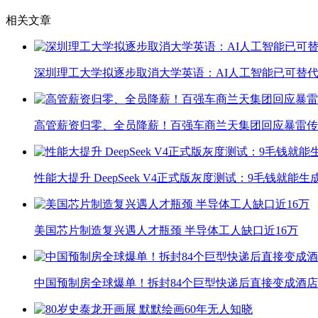
相关文章
深圳理工大学拟逐步取消大学英语：AI人工智能已可替代
高管薪资归零、全员降薪！百强车商兰天集团回应暴雷传
性能大提升 DeepSeek V4正式版灰度测试：9毛钱就能生
美国芯片制造复兴遇人才瓶颈 半导体工人缺口近16万
中国预制房全球爆单！拆封84个巨型快递后直接变成酒店