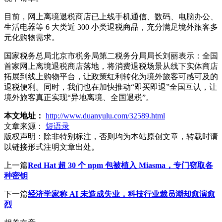
目前，网上离境退税商店已上线手机通信、数码、电脑办公、
生活电器等 6 大类近 300 小类退税商品，充分满足境外旅客多
元化购物需求。
国家税务总局北京市税务局第二税务分局局长刘丽表示：全国
首家网上离境退税商店落地，将消费退税场景从线下实体商店
拓展到线上购物平台，让政策红利转化为境外旅客可感可及的
退税便利。同时，我们也在加快推动“即买即退”全国互认，让
境外旅客真正实现“异地离境、全国退税”。
本文地址：
http://www.duanyulu.com/32589.html
文章来源：
短语录
版权声明：
除非特别标注，否则均为本站原创文章，转载时请
以链接形式注明文章出处。
上一篇
Red Hat 超 30 个 npm 包被植入 Miasma，专门窃取各
种密钥
下一篇
经济学家称 AI 未造成失业，科技行业裁员潮却愈演愈
烈