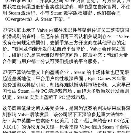
《Overgrowth》，并就此征询 Valve 方面意见，“对方答复，只
要我在任何渠道低价售卖这款游戏，哪怕是在自家官网、不使
用 Steam 激活码、不带 Steam 数字版权加密，他们都会把
《Overgrowth》从 Steam 下架。”
即便法庭出示了 Valve 内部往来邮件等疑似佐证员工落实该限
价潜规则的资料，纽厄尔依旧再三否认相关规则存在：“Valve
没有任何规定或惯例，去插手第三方开发商在其他平台的定
价。”被问及倘若开发商私自跨平台降价，Valve 会作何处置
时，纽厄尔先是表示难以理解该问题，随后补充：“我们大量
合作商与用户都十分认可我们提供的平台服务。”
即便不算法律意义上的垄断企业，Steam 的市场体量也已无限
趋近垄断地位：平台用户粘性根深蒂固，Epic Games 常年靠
免费送游戏补贴引流，却始终难以撼动其市场份额。大家早已
习惯由 Steam 主导 PC 端游戏市场，而绝大多数游戏开发商则
认定，Steam 实质上垄断了 PC 游戏市场。
这份庭审笔录之所以备受关注，是因为该案的判决结果或将深
刻影响 Valve 后续发展，该公司眼下正深陷多起重大法律纠
纷：其中英国一桩索赔 9 亿美元（注：现汇率约合 61.03 亿元
人民币）的诉讼尤为关键，原告指控 Valve 借助 Steam 平台哄