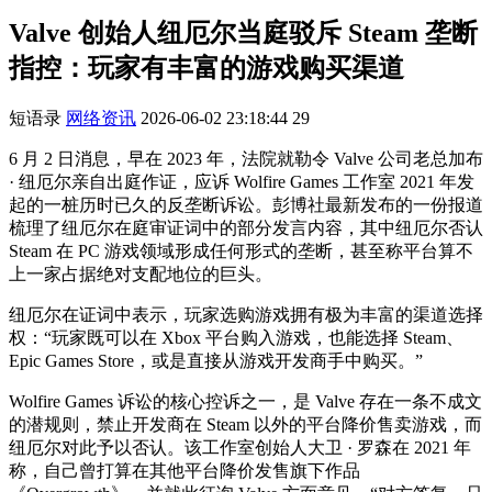
Valve 创始人纽厄尔当庭驳斥 Steam 垄断
指控：玩家有丰富的游戏购买渠道
短语录
网络资讯
2026-06-02 23:18:44
29
6 月 2 日消息，早在 2023 年，法院就勒令 Valve 公司老总加布
· 纽厄尔亲自出庭作证，应诉 Wolfire Games 工作室 2021 年发
起的一桩历时已久的反垄断诉讼。彭博社最新发布的一份报道
梳理了纽厄尔在庭审证词中的部分发言内容，其中纽厄尔否认
Steam 在 PC 游戏领域形成任何形式的垄断，甚至称平台算不
上一家占据绝对支配地位的巨头。
纽厄尔在证词中表示，玩家选购游戏拥有极为丰富的渠道选择
权：“玩家既可以在 Xbox 平台购入游戏，也能选择 Steam、
Epic Games Store，或是直接从游戏开发商手中购买。”
Wolfire Games 诉讼的核心控诉之一，是 Valve 存在一条不成文
的潜规则，禁止开发商在 Steam 以外的平台降价售卖游戏，而
纽厄尔对此予以否认。该工作室创始人大卫 · 罗森在 2021 年
称，自己曾打算在其他平台降价发售旗下作品