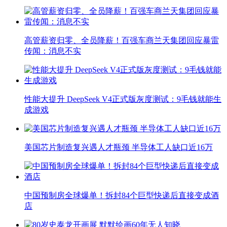
高管薪资归零、全员降薪！百强车商兰天集团回应暴雷
传闻：消息不实
性能大提升 DeepSeek V4正式版灰度测试：9毛钱就能生
成游戏
美国芯片制造复兴遇人才瓶颈 半导体工人缺口近16万
中国预制房全球爆单！拆封84个巨型快递后直接变成酒
店