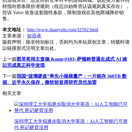
抬游戏售价、恶意排挤竞争对手的游戏商城。该起英方案件同
样指向那条限价潜规则（纽厄尔始终否认该规则真实存在），
控诉 Valve 依靠这套隐性条款，限制游戏在其他商城降价销
售。
本文地址：
http://www.duanyulu.com/32592.html
文章来源：
短语录
版权声明：
除非特别标注，否则均为本站原创文章，转载时请
以链接形式注明文章出处。
上一篇
图灵奖得主查德 &amp;#183; 萨顿称普通生成式 AI 难
以完成真正科学发现
下一篇
我国“玻璃硬盘”率先小规模量产：一片能存 360TB 数
据、近乎永久保存，微软前首席研究员也加盟
相关文章
深圳理工大学拟逐步取消大学英语：AI人工智能已可替
代 死记硬背没用