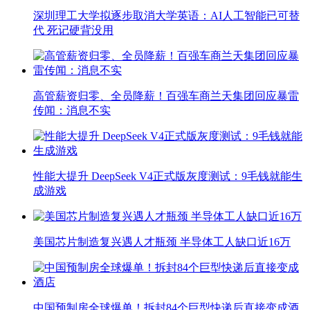
深圳理工大学拟逐步取消大学英语：AI人工智能已可替
代 死记硬背没用
高管薪资归零、全员降薪！百强车商兰天集团回应暴雷
传闻：消息不实
性能大提升 DeepSeek V4正式版灰度测试：9毛钱就能生
成游戏
美国芯片制造复兴遇人才瓶颈 半导体工人缺口近16万
中国预制房全球爆单！拆封84个巨型快递后直接变成酒