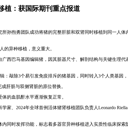
移植：获国际期刊重点报道
究所孙煦勇团队成功将猪的完整肝脏和双肾同时移植到同一人体
到人的异种移植，意义重大。
来自广西巴马基因编辑猪，因其脏器尺寸、解剖结构与关键生理代
辑：敲除3个易引发免疫排斥的猪基因，同时转入3个人类基因
完成肝脏与双侧肾脏的原位替换。
受体的血肌酐水平逐渐恢复正常。
2024年全球首例活体猪肾移植团队负责人Leonardo Ri
体内同时发挥功能，标志着多器官异种移植进入实质性临床探索