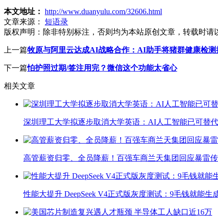
本文地址：
http://www.duanyulu.com/32606.html
文章来源：
短语录
版权声明：
除非特别标注，否则均为本站原创文章，转载时请
上一篇
牧原与阿里云达成AI战略合作：AI助手将猪群健康检
下一篇
怕护照过期/签注用完？微信这个功能太省心
相关文章
深圳理工大学拟逐步取消大学英语：AI人工智能已可替代
高管薪资归零、全员降薪！百强车商兰天集团回应暴雷传
性能大提升 DeepSeek V4正式版灰度测试：9毛钱就能生