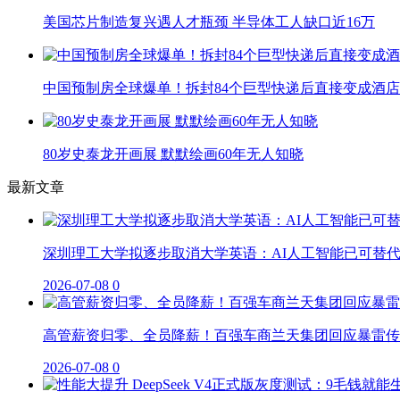
美国芯片制造复兴遇人才瓶颈 半导体工人缺口近16万
中国预制房全球爆单！拆封84个巨型快递后直接变成酒店
80岁史泰龙开画展 默默绘画60年无人知晓
最新文章
深圳理工大学拟逐步取消大学英语：AI人工智能已可替
2026-07-08
0
高管薪资归零、全员降薪！百强车商兰天集团回应暴雷传
2026-07-08
0