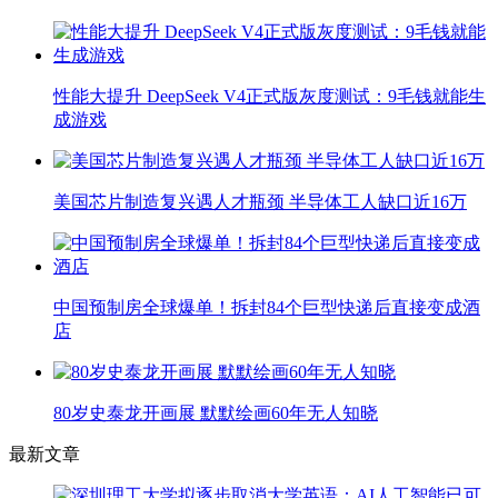
性能大提升 DeepSeek V4正式版灰度测试：9毛钱就能生
成游戏
美国芯片制造复兴遇人才瓶颈 半导体工人缺口近16万
中国预制房全球爆单！拆封84个巨型快递后直接变成酒
店
80岁史泰龙开画展 默默绘画60年无人知晓
最新文章